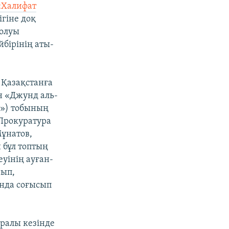
«Халифат
гіне доқ
болуы
йбірінің аты-
ы
Қазақстанға
н «Джунд аль-
ы») тобының
Прокуратура
ұнатов,
 бұл топтың
уінің ауған-
ып,
нда соғысып
уралы кезінде