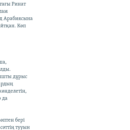
тағы Ринат
лам
уд Арабиясына
айтқан. Көп
ша,
олды.
ғышты дұрыс
ардың
жөнделетін,
 да
өптен бері
сәттің тууын