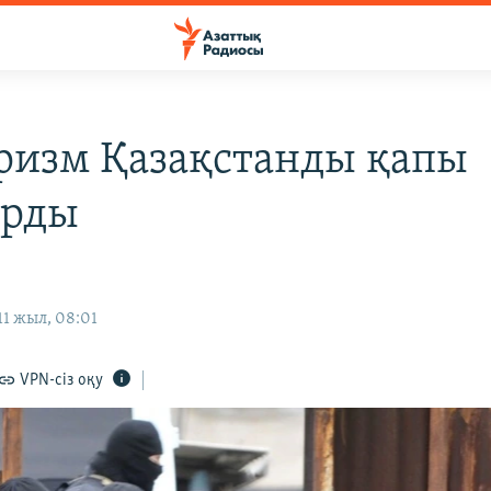
ризм Қазақстанды қапы
ырды
1 жыл, 08:01
VPN-сіз оқу