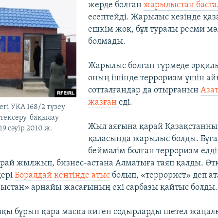
жерде болған
жарылыстан баст
есептейді. Жарылыс кезінде қаз
ешкім жоқ, бұл туралы ресми мә
болмады.
Жарылыс болған түрмеде әрқил
оның ішінде терроризм үшін ай
сотталғандар да отырғанын
Аза
жазған
еді.
і УКА 168/2 түзеу
тексеру-бақылау
Жыл аяғына қарай Қазақстанны
19 сәуір 2010 ж.
қаласында жарылыс болды. Бұға
беймәлім болған терроризм елд
қарай жылжып, бизнес-астана Алматыға таяп қалды. Ө
дері
Боралдай кентінде атыс
болып, «террорист» деп ат
ыстан» арнайы жасағының екі сарбазы қайтыс болды.
лқы бұрын қара маска киген содырларды шетел жаңа