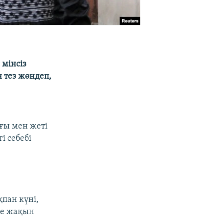
мінсіз
 тез жөндеп,
ағы мен жеті
і себебі
пан күні,
не жақын