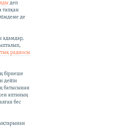
алды
деп
а тапқан
лімдеме де
ы адамдар,
ыпталып,
ттық радиосы
ң бірнеше
н дейін
ің батысынан
ткен аптаның
алған бес
лықтарынан