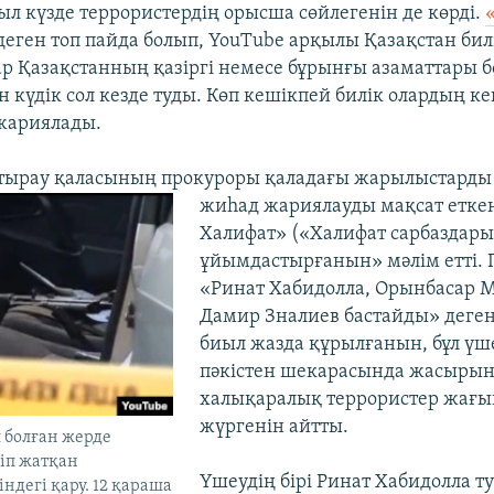
иыл күзде террористердің орысша сөйлегенін де көрді.
еген топ пайда болып, YouTube арқылы Қазақстан билі
лар Қазақстанның қазіргі немесе бұрынғы азаматтары 
 күдік сол кезде туды. Көп кешікпей билік олардың ке
жариялады.
Атырау қаласының прокуроры қаладағы жарылыстард
жиһад жариялауды мақсат етке
Халифат» («Халифат сарбаздар
ұйымдастырғанын» мәлім етті. 
«Ринат Хабидолла, Орынбасар М
Дамир Зналиев бастайды» деген
биыл жазда құрылғанын, бұл үше
пәкістен шекарасында жасырын
халықаралық террористер жағы
жүргенін айтты.
 болған жерде
іп жатқан
Үшеудің бірі Ринат Хабидолла т
індегі қару. 12 қараша