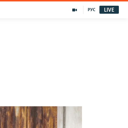
LIVE
РУС