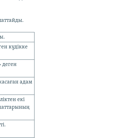
паттайды.
ы.
ен күдікке
» деген
жасаған адам
іктен екі
аматтарының
ті.