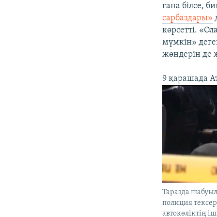
ғана білсе, б
сарбаздары»
д
көрсетті. «О
мүмкін» деген
жөндерін де 
9 қарашада 
Таразда шабуыл
полиция тексер
автокөліктің іш