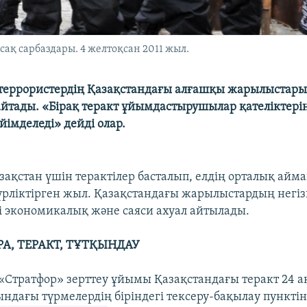
ақ сарбаздары. 4 желтоқсан 2011 жыл.
еррористердің Қазақстандағы алғашқы жарылыстары 
йтады. «Бірақ теракт ұйымдастырушылар қателіктерін
ейімделеді» дейді олар.
зақстан үшін терактілер басталып, елдің орталық айм
үрліктірген жыл. Қазақстандағы жарылыстардың негізг
гі экономикалық және саяси ахуал айтылады.
А, ТЕРАКТ, ТҰТҚЫНДАУ
Стратфор» зерттеу ұйымы Қазақстандағы теракт 24 ақ
ындағы түрмелердің біріндегі тексеру-бақылау
пункті