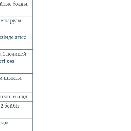
йтыс болды,
е қарулы
езінде атыс
 1 полицей
ті көз
ім шықты.
ың өзі өлді.
2 бейбіт
лды.