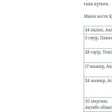
ғана күткен.
Мына кесте Қ
24 ақпан, Ақ
5 сәуір, Павл
28 сәуір, Тем
17 мамыр, Ақ
24 мамыр, А
30 маусым,
Ақтөбе облы