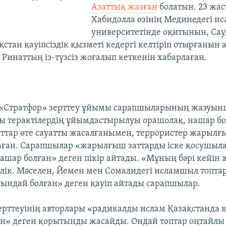
Азаттық жазған
болатын. 23 жас
Хабидолла өзінің Мединедегі ис
университетінде оқитынын, Са
стан қауіпсіздік қызметі кедергі келтіріп отырғанын 
 Ринаттың із-түзсіз жоғалып кеткенін хабарлаған.
«Стратфор» зерттеу ұйымы сарапшыларының жазуын
ы терактілердің ұйымдастырылуы орашолақ, нашар б
тар өте сауатты жасалғанымен, террористер жарыл
маған. Сарапшылар «жарылғыш заттарды іске қосушыл
шар болған» деген пікір айтады. «Мұның бәрі кейін 
лік. Мәселен, Йемен мен Сомалидегі исламшыл топтар
ындай болған» деген қауіп айтады сарапшылар.
ерттеуінің авторлары «радикалды ислам Қазақстанда к
н» деген қорытынды жасайды. Ондай топтар оңтайлы 