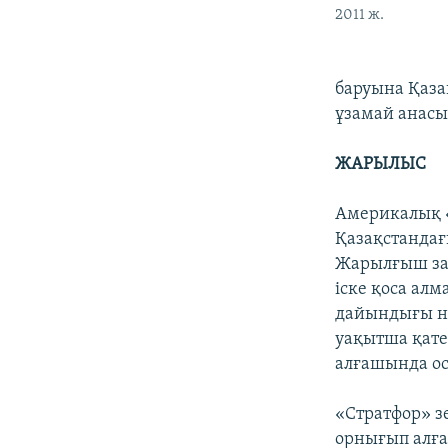
2011 ж.
баруына Қазақ
ұзамай анасы
ЖАРЫЛЫС
Америкалық 
Қазақстандағ
Жарылғыш зат
іске қоса ал
дайындығы на
уақытша қате
алғашында ос
«Стратфор» з
орнығып алға