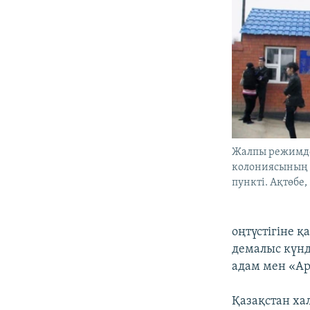
Жалпы режимдег
колониясының 
пункті. Ақтөбе, 
оңтүстігіне 
демалыс күн
адам мен «Ар
Қазақстан ха