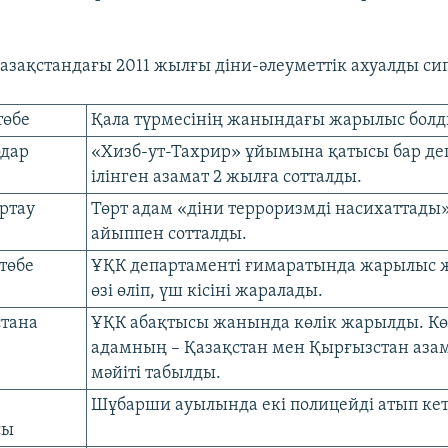
азақстандағы 2011 жылғы діни-әлеуметтік ахуалды си
төбе
Қала түрмесінің жанындағы жарылыс болд
одар
«Хизб-ут-Тахрир» ұйымына қатысы бар дег
ілінген азамат 2 жылға сотталды.
іртау
Төрт адам «діни терроризмді насихаттады
айыппен сотталды.
төбе
ҰҚК департаменті ғимаратында жарылыс 
өзі өліп, үш кісіні жаралады.
стана
ҰҚК абақтысы жанында көлік жарылды. Көл
адамның – Қазақстан мен Қырғызстан аз
мәйіті табылды.
Шұбарши ауылында екі полицейді атып кет
сы