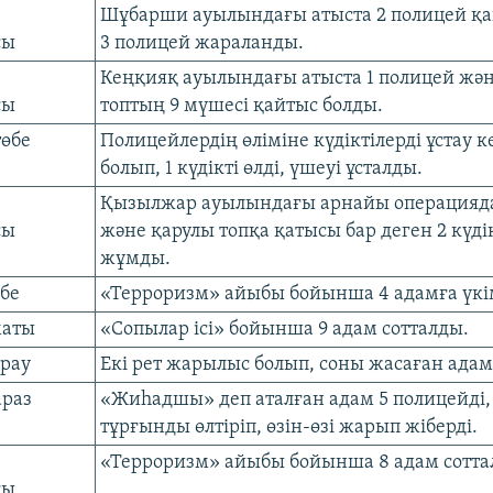
Шұбарши ауылындағы атыста 2 полицей қа
сы
3 полицей жараланды.
Кеңқияқ ауылындағы атыста 1 полицей жән
сы
топтың 9 мүшесі қайтыс болды.
төбе
Полицейлердің өліміне күдіктілерді ұстау к
болып, 1 күдікті өлді, үшеуі ұсталды.
Қызылжар ауылындағы арнайы операцияда
сы
және қарулы топқа қатысы бар деген 2 күдік
жұмды.
өбе
«Терроризм» айыбы бойынша 4 адамға үк
маты
«Сопылар ісі» бойынша 9 адам сотталды.
ырау
Екі рет жарылыс болып, соны жасаған адамн
араз
«Жиһадшы» деп аталған адам 5 полицейді, 
тұрғынды өлтіріп, өзін-өзі жарып жіберді.
«Терроризм» айыбы бойынша 8 адам сотта
сы