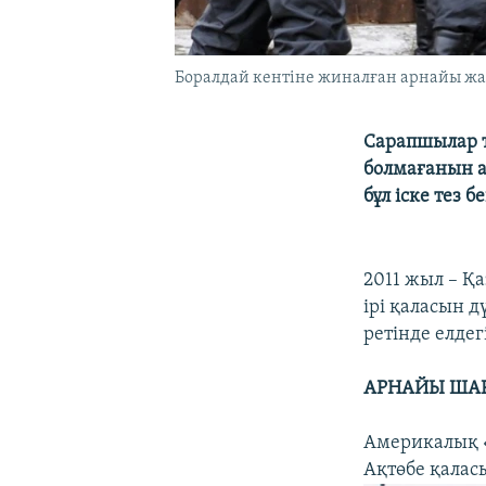
Боралдай кентіне жиналған арнайы жас
Сарапшылар т
болмағанын а
бұл іске тез б
2011 жыл – Қа
ірі қаласын д
ретінде елде
АРНАЙЫ ШАР
Америкалық «
Ақтөбе қалас