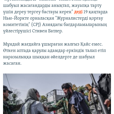
шабуыл жасағандарды анықтап, жауапқа тарту
үшін дереу тергеу бастауы керек"
деді
19 қаңтарда
Нью-Йоркте орналасқан "Журналистерді қорғау
комитетінің" (CPJ) Азиядағы бағдарламаларының
үйлестірушісі Стивен Батлер.
Мұндай жағдайға ұшыраған жалғыз Қайс емес.
Өткен аптада қарулы адамдар еркіндік талап етіп
наразылыққа шыққан әйелдерге де шабуыл
жасаған.