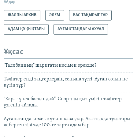
Айдар
ЖАЛПЫ АРХИВ
ӘЛЕМ
БАС ТАҚЫРЫПТАР
АДАМ ҚҰҚЫҚТАРЫ
АУҒАНСТАНДАҒЫ АХУАЛ
Ұқсас
"Талибанның" шариғаты несімен ерекше?
Тәліптер енді заңгерлердің соңына түсті. Ауған сотын не
күтіп тұр?
"Қара түнек басқандай". Спортшы қыз үмітін тәліптер
үзгенін айтады
Ауғанстанда көмек күткен қазақтар. Азаттыққа туыстары
жіберген тізімде 100-ге тарта адам бар