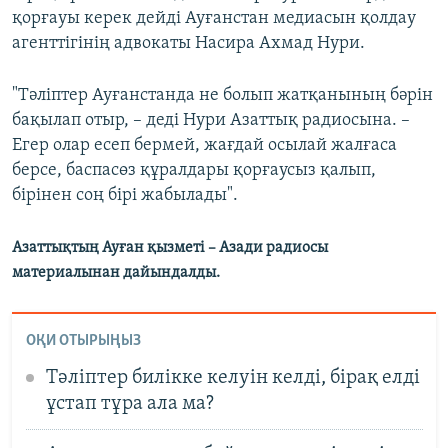
қорғауы керек дейді Ауғанстан медиасын қолдау
агенттігінің адвокаты Насира Ахмад Нури.
"Тәліптер Ауғанстанда не болып жатқанының бәрін
бақылап отыр, – деді Нури Азаттық радиосына. –
Егер олар есеп бермей, жағдай осылай жалғаса
берсе, баспасөз құралдары қорғаусыз қалып,
бірінен соң бірі жабылады".
Азаттықтың Ауған қызметі – Азади радиосы
материалынан дайындалды.
ОҚИ ОТЫРЫҢЫЗ
Тәліптер билікке келуін келді, бірақ елді
ұстап тұра ала ма?