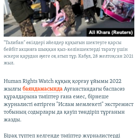
"Талибан" өкілдері әйелдер құқығын шектеуге қарсы
бейбіт акцияға шыққан қыз-келіншектерді тарату үшін
әскери қарудан әуеге оқ атып тұр. Кабул, 28 желтоқсан 2021
жыл.
Human Rights Watch құқық қорғау ұйымы 2022
жылғы
баяндамасында
Ауғанстандағы баспасөз
құралдарына тәліптер ғана емес, бірнеше
журналисті өлтірген "Ислам мемлекеті" экстремист
тобының содырлары да қауіп төндіріп тұрғанын
жазды.
Бірақ түптеп келгенде тәліптер журналистерді