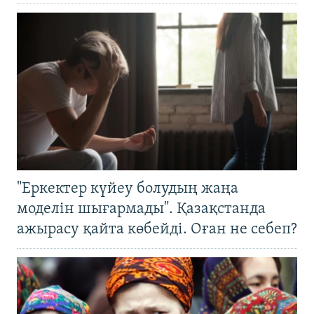
"Еркектер күйеу болудың жаңа
моделін шығармады". Қазақстанда
ажырасу қайта көбейді. Оған не себеп?