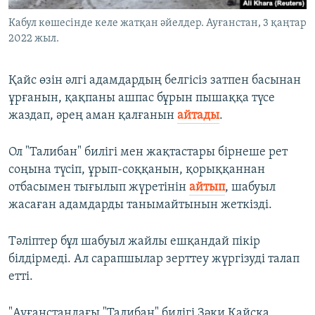
Кабул көшесінде келе жатқан әйелдер. Ауғанстан, 3 қаңтар
2022 жыл.
Қайс өзін әлгі адамдардың белгісіз затпен басынан
ұрғанын, қақпаны ашпас бұрын пышаққа түсе
жаздап, әрең аман қалғанын
айтады
.
Ол "Талибан" билігі мен жақтастары бірнеше рет
соңына түсіп, ұрып-соққанын, қорыққаннан
отбасымен тығылып жүретінін
айтып
, шабуыл
жасаған адамдарды танымайтынын жеткізді.
Тәліптер бұл шабуыл жайлы ешқандай пікір
білдірмеді. Ал сарапшылар зерттеу жүргізуді талап
етті.
"Ауғанстандағы "Талибан" билігі Зәки Қайсқа