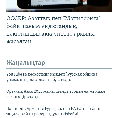
OCCRP: Азаттық пен "Мониториға"
фейк шағым үндістандық,
пәкістандық аккаунттар арқылы
жасалған
Жаңалықтар
YouTube видеохостинг қызметі "Русская община"
ұйымының екі арнасын бұғаттады
Орталық Азия 2025 жылы әлемде туризм ең жылдам
өскен өңір атанды
Пашинян: Армения Еуроодақ пен ЕАЭО-ның бірін
таңдау жайлы референдум өткізбейді