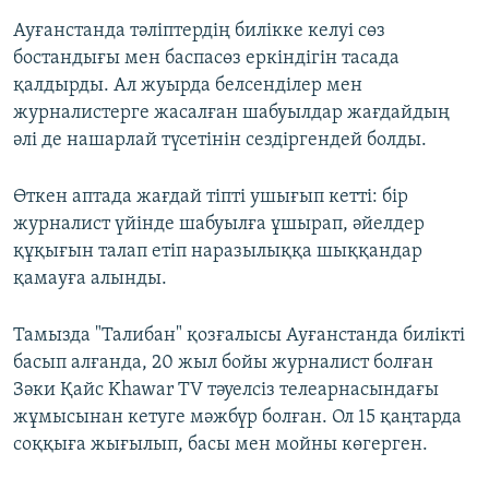
Ауғанстанда тәліптердің билікке келуі сөз
бостандығы мен баспасөз еркіндігін тасада
қалдырды. Ал жуырда белсенділер мен
журналистерге жасалған шабуылдар жағдайдың
әлі де нашарлай түсетінін сездіргендей болды.
Өткен аптада жағдай тіпті ушығып кетті: бір
журналист үйінде шабуылға ұшырап, әйелдер
құқығын талап етіп наразылыққа шыққандар
қамауға алынды.
Тамызда "Талибан" қозғалысы Ауғанстанда билікті
басып алғанда, 20 жыл бойы журналист болған
Зәки Қайс Khawar TV тәуелсіз телеарнасындағы
жұмысынан кетуге мәжбүр болған. Ол 15 қаңтарда
соққыға жығылып, басы мен мойны көгерген.