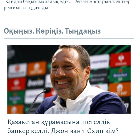
"Қандай бақытсыз халық едік..." Ауған жастарын тәліптер
режимі алаңдатады
Оқыңыз. Көріңіз. Тыңдаңыз
Қазақстан құрамасына шетелдік
бапкер келді. Джон ван’т Схип кім?