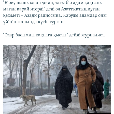
"Біреу шашымнан ұстап, тағы бір адам қақпаны
маған қарай итерді" деді ол Азаттықтың Ауған
қызметі – Азади радиосына. Қарулы адамдар оны
үйінің жанында күтіп тұрған.
"Олар басымды қақпаға қысты" дейді журналист.