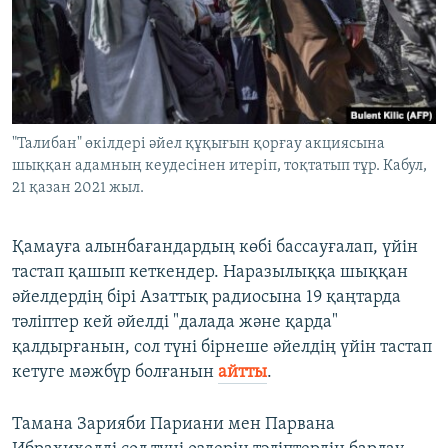
"Талибан" өкілдері әйел құқығын қорғау акциясына
шыққан адамның кеудесінен итеріп, тоқтатып тұр. Кабул,
21 қазан 2021 жыл.
Қамауға алынбағандардың көбі бассауғалап, үйін
тастап қашып кеткендер. Наразылыққа шыққан
әйелдердің бірі Азаттық радиосына 19 қаңтарда
тәліптер кей әйелді "далада және қарда"
қалдырғанын, сол түні бірнеше әйелдің үйін тастап
кетуге мәжбүр болғанын
айтты
.
Тамана Зарияби Париани мен Парвана