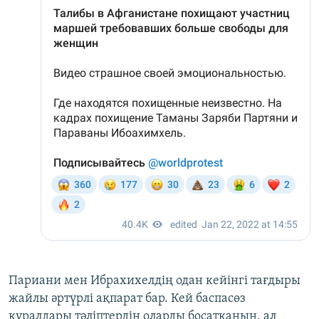
Париани мен Ибрахихелдің одан кейінгі тағдыры
жайлы әртүрлі ақпарат бар. Кей баспасөз
құралдары тәліптердің оларды босатқанын, ал