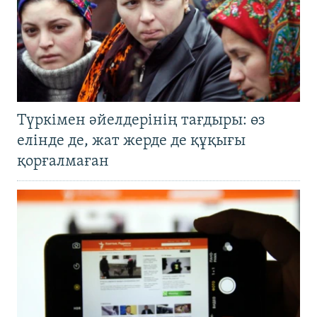
Түркімен әйелдерінің тағдыры: өз
елінде де, жат жерде де құқығы
қорғалмаған