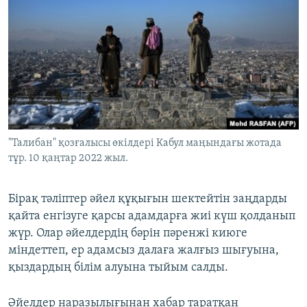
"Талибан" қозғалысы өкілдері Кабул маңындағы жотада
тұр. 10 қаңтар 2022 жыл.
Бірақ тәліптер әйел құқығын шектейтін заңдарды
қайта енгізуге қарсы адамдарға жиі күш қолданып
жүр. Олар әйелдердің бәрін пәренжі киюге
міндеттеп, ер адамсыз далаға жалғыз шығуына,
қыздардың білім алуына тыйым салды.
Әйелдер наразылығынан хабар таратқан