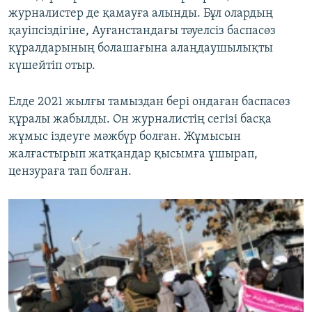
журналистер де қамауға алынды. Бұл олардың
қауіпсіздігіне, Ауғанстандағы тәуелсіз баспасөз
құралдарының болашағына алаңдаушылықты
күшейтіп отыр.
Елде 2021 жылғы тамыздан бері ондаған баспасөз
құралы жабылды. Он журналистің сегізі басқа
жұмыс іздеуге мәжбүр болған. Жұмысын
жалғастырып жатқандар қысымға ұшырап,
цензураға тап болған.