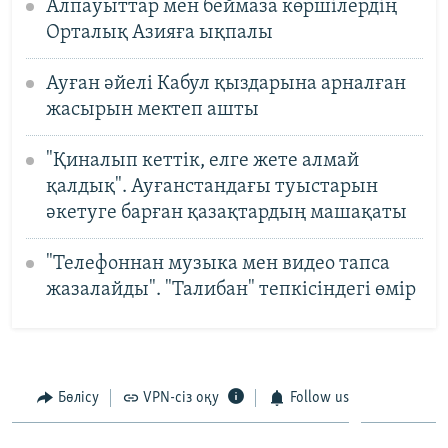
Алпауыттар мен беймаза көршілердің
Орталық Азияға ықпалы
Ауған әйелі Кабул қыздарына арналған
жасырын мектеп ашты
"Қиналып кеттік, елге жете алмай
қалдық". Ауғанстандағы туыстарын
әкетуге барған қазақтардың машақаты
"Телефоннан музыка мен видео тапса
жазалайды". "Талибан" тепкісіндегі өмір
Бөлісу
VPN-сіз оқу
Follow us