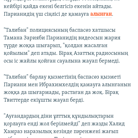
кейбірі қайда екені белгісіз екенін айтады.
Парианидің үш сіңлісі де қамауға
алынған
.
"Талибан" полициясының баспасөз хатшысы
Тамана Зарияби Парианидің видеосын жария
түрде жоққа шығарып, "қолдан жасалған
қойылым" деп атады. Бірақ Азаттық радиосының
осы іс жайлы қойған сауалына жауап бермеді.
"Талибан" барлау қызметінің баспасөз қызметі
Париани мен Ибрахимхелдің қамауға алынғанын
жоққа да шығармады, растаған да жоқ. Бірақ
Твиттерде екіұшты жауап берді.
"Ауғандардың діни ұлттық құндылықтарын
қорлауға енді жол берілмейді" деп жазды Халид
Хамраз наразылық кезінде пәренжені жағып