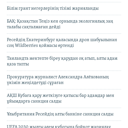
Білім грант иегерлерінің тізімі жарияланды
БАҚ: Қазақстан Теңіз кен орнында экологиялық заң
талабы сақталмаған дейді
Ресейдің Екатеринбург қаласында дрон шабуылынан
соң Wildberries қоймасы өртенді
Таиландта мектепте біреу қарудан оқ атып, алты адам
қаза тапты
Прокуратура журналист Александра Алёхованың
үкімін жеңілдетуді сұраған
АҚШ Кубаға қару жеткізуге қатысы бар адамдар мен
ұйымдарға санкция салды
Ұлыбритания Ресейдің алты банкіне санкция салды
UEFA 2030 жылғы әлем кубогына бойкот жариялау