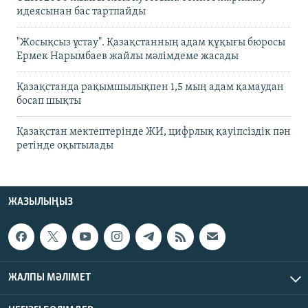
идеясынан бас тартпайды
"Жосықсыз ұстау". Қазақстанның адам құқығы бюросы
Ермек Нарымбаев жайлы мәлімдеме жасады
Қазақстанда рақымшылықпен 1,5 мың адам қамаудан
босап шықты
Қазақстан мектептерінде ЖИ, цифрлық қауіпсіздік пән
ретінде оқытылады
ЖАЗЫЛЫҢЫЗ
ЖАЛПЫ МӘЛІМЕТ