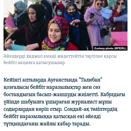
ЖАЗЫЛЫҢЫЗ
Басқа тілдерде
Әйелдерді хиджап киюді мндеттейтін тәртіпке қарсы
бейбіт акцияға қатысушылар.
Кейінгі апталарда Ауғанстанда "Талибан"
қозғалысы бейбіт наразылықтар мен сөз
бостандығын басып-жаншуды жиілетті. Кабулдағы
үйінде шабуылға ұшыраған журналист мұны
содырлардан көріп отыр. Сондай-ақ тәліптердің
бейбіт наразылыққа қатысқан екі әйелді
тұтқындағаны жайлы хабар тарады.