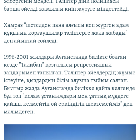
жібергенін меңзеп. Тәліптер діни полициясы
барша әйелді жамылғы киіп жүруге міндеттейді.
Хамраз "шетелден пана алғысы кеп жүрген адам
құқығын қорғаушылар тәліптерге жала жабады"
деп айыптай сөйледі.
1996-2001 жылдары Ауғанстанда билікте болған
кезде "Талибан" қозғалысы репрессияшыл
заңдарымен танылған. Тәліптер әйелдердің жұмыс
істеуіне, қыздардың білім алуына тыйым салған.
Былтыр жазда Ауғанстанда билікке қайта келгенде
бұл топ "ислам ұстанымдары мен ұлттық мүддеге
қайшы келмейтін ой еркіндігін шектемейміз" деп
мәлімдеген.