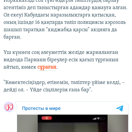
Ибрахихелді сол түні өздерін тәліптердің барлау
агентіміз деп таныстырған адамдар қамауға алған.
Ол екеуі Кабулдағы наразылықтарға қатысқан,
оның ішінде 16 қаңтарда тәліп полициясы аэрозоль
шашып таратқан "хиджабқа қарсы" акцияға да
барған.
Үш күннен соң әлеуметтік желіде жарияланған
видеода Париани біреулер есік қағып тұрғанын
айтып, көмек
сұраған
.
"Көмектесіңіздер, өтінемін, тәліптер үйіме келді, –
дейді ол. – Үйде сіңлілерім ғана бар".