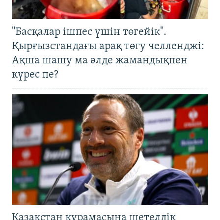
"Басқалар ішпес үшін төгейік".
Қырғызстандағы арақ төгу челленджі:
Ақша шашу ма әлде жамандықпен
күрес пе?
Қазақстан құрамасына шетелдік