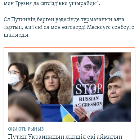
мен Грузия да сәтсіздікке ұшырайды".
Ол Путиннің берген уәдесінде тұрмағанын алға
тартып, әлгі екі ел мен өзгелерді Мәскеуге сенбеуге
шақырды.
ОҚИ ОТЫРЫҢЫЗ
Путин Украинаның жікшіл екі аймағын