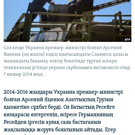
ЖАЗЫЛЫҢЫЗ
Басқа тілдерде
Сол кезде Украина премьер-министрі болған Арсений
Яценюк (оң жақта) елдің шығысындағы Славянск қаласы
маңындағы бақылау-өткізу бекетінде тұрған әскери
техниканың үстінде украин сарбазымен әңгімелесіп отыр.
7 мамыр 2014 жыл.
2014-2016 жылдары Украина премьер-министрі
болған Арсений Яценюк Азаттықтың Грузин
қызметіне сұхбат берді. Ол Батыстың Ресейге
көзқарасы өзгергенін, әсіресе Германияның
Ресейден іргесін аулақ сала бастағанын
жақсылыққа жоруға болатынын айтады. Егер