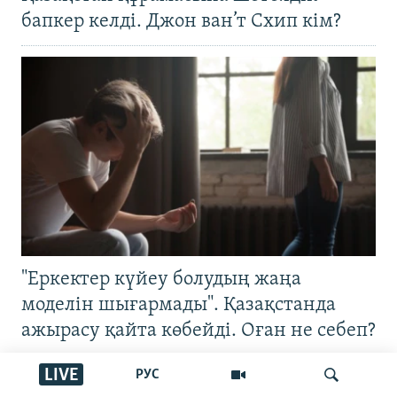
бапкер келді. Джон ван’т Схип кім?
"Еркектер күйеу болудың жаңа
моделін шығармады". Қазақстанда
ажырасу қайта көбейді. Оған не себеп?
LIVE
РУС