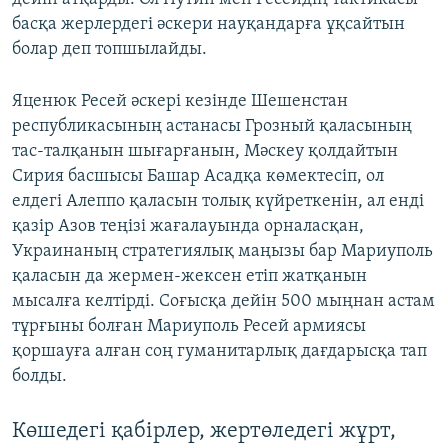
басқа жерлердегі әскери науқандарға ұқсайтын
болар деп топшылайды.
Яценюк Ресей әскері кезінде Шешенстан
республикасының астанасы Грозный қаласының
тас-талқанын шығарғанын, Мәскеу қолдайтын
Сирия басшысы Башар Асадқа көмектесіп, ол
елдегі Алеппо қаласын толық күйреткенін, ал енді
қазір Азов теңізі жағалауында орналасқан,
Украинаның стратегиялық маңызы бар Мариуполь
қаласын да жермен-жексен етіп жатқанын
мысалға келтірді. Соғысқа дейін 500 мыңнан астам
тұрғыны болған Мариуполь Ресей армиясы
қоршауға алған соң гуманитарлық дағдарысқа тап
болды.
Көшедегі қабірлер, жертөледегі жұрт,