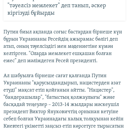
"тәуелсіз мемлекет" деп танып, әскер
кіргізуді бұйырды
Путин биыл ақпанда соғыс бастардан бірнеше күн
бұрын Украинаны Ресейдің ажырамас бөлігі деп
атап, оның тәуелсіздігі мен мәдениетіне күмән
келтірген. "Оларда мемлекет ешқашан болған
емес" деп мәлімдеген Ресей президенті.
Ал шабуылға бірнеше сағат қалғанда Путин
Украинаны "қарусыздандырып, нацистерден азат
етуді" мақсат етіп қойғанын айтты. "Нацистер",
"бандерашылар", "батыстың қолжаулығы" және
басқадай теңеулер – 2013-14 жылдары мәскеушіл
президент Виктор Януковичтің орнынан кетуіне
себеп болған Украинадағы халық толқуынан кейін
Киевтегі үкіметті заңсыз етіп көрсетуге тырысатын