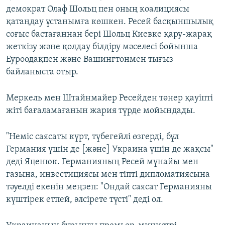
демократ Олаф Шольц пен оның коалициясы
қатаңдау ұстанымға көшкен. Ресей басқыншылық
соғыс бастағаннан бері Шольц Киевке қару-жарақ
жеткізу және қолдау білдіру мәселесі бойынша
Еуроодақпен және Вашингтонмен тығыз
байланыста отыр.
Меркель мен Штайнмайер Ресейден төнер қауіпті
жіті бағаламағанын жария түрде мойындады.
"Неміс саясаты күрт, түбегейлі өзгерді, бұл
Германия үшін де [және] Украина үшін де жақсы"
деді Яценюк. Германияның Ресей мұнайы мен
газына, инвестициясы мен тіпті дипломатиясына
тәуелді екенін меңзеп: "Ондай саясат Германияны
күштірек етпей, әлсірете түсті" деді ол.