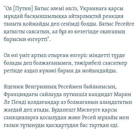
"Ол [Путин] Батыс әлемі әлсіз, Украинаға қарсы
мұндай басқыншылыққа айтарлықтай реакция
таныта қоймайды деп сенімді болды. Батыс Ресейге
қатысты саясатын, ал бұл өз кезегінде оқиғаның
барысын өзгертті".
Ол өзі үміт артып отырған өзгеріс міндетті түрде
болады деп болжағанымен, тәжірибелі саясаткер
ретінде аздап күмәні барын да мойындайды.
Яценюк Венгрияның Ресеймен байланысын,
Франциядағы сайлауда путиншіл кандидат Марин
Ле Пенді қолдағандар аз болмағанын алаңдататын
жағдай деп атады. Будапешт Мәскеуге қарсы
санкцияларға қосылудан және Ресей мұнайы мен
газын тұтынуды қысқартудан бас тартқан еді.