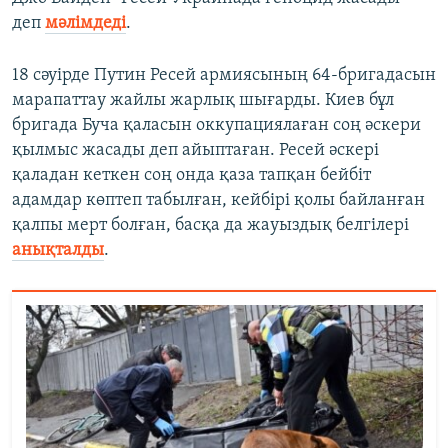
деп
мәлімдеді
.
18 сәуірде Путин Ресей армиясының 64-бригадасын
марапаттау жайлы жарлық шығарды. Киев бұл
бригада Буча қаласын оккупациялаған соң әскери
қылмыс жасады деп айыптаған. Ресей әскері
қаладан кеткен соң онда қаза тапқан бейбіт
адамдар көптеп табылған, кейбірі қолы байланған
қалпы мерт болған, басқа да жауыздық белгілері
анықталды
.