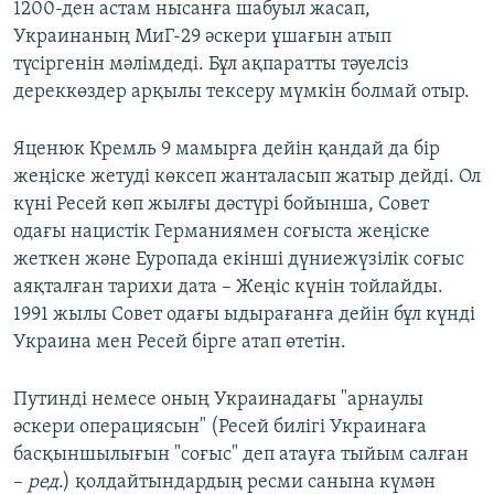
1200-ден астам нысанға шабуыл жасап,
Украинаның МиГ-29 әскери ұшағын атып
түсіргенін мәлімдеді. Бұл ақпаратты тәуелсіз
дереккөздер арқылы тексеру мүмкін болмай отыр.
Яценюк Кремль 9 мамырға дейін қандай да бір
жеңіске жетуді көксеп жанталасып жатыр дейді. Ол
күні Ресей көп жылғы дәстүрі бойынша, Совет
одағы нацистік Германиямен соғыста жеңіске
жеткен және Еуропада екінші дүниежүзілік соғыс
аяқталған тарихи дата – Жеңіс күнін тойлайды.
1991 жылы Совет одағы ыдырағанға дейін бұл күнді
Украина мен Ресей бірге атап өтетін.
Путинді немесе оның Украинадағы "арнаулы
әскери операциясын" (Ресей билігі Украинаға
басқыншылығын "соғыс" деп атауға тыйым салған
–
ред
.) қолдайтындардың ресми санына күмән