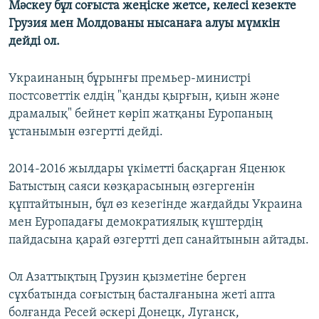
Мәскеу бұл соғыста жеңіске жетсе, келесі кезекте
Грузия мен Молдованы нысанаға алуы мүмкін
дейді ол.
Украинаның бұрынғы премьер-министрі
постсоветтік елдің "қанды қырғын, қиын және
драмалық" бейнет көріп жатқаны Еуропаның
ұстанымын өзгертті дейді.
2014-2016 жылдары үкіметті басқарған Яценюк
Батыстың саяси көзқарасының өзгергенін
құптайтынын, бұл өз кезегінде жағдайды Украина
мен Еуропадағы демократиялық күштердің
пайдасына қарай өзгертті деп санайтынын айтады.
Ол Азаттықтың Грузин қызметіне берген
сұхбатында соғыстың басталғанына жеті апта
болғанда Ресей әскері Донецк, Луганск,