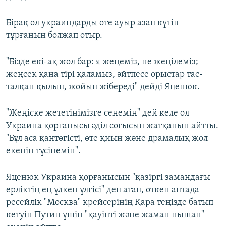
Бірақ ол украиндарды өте ауыр азап күтіп
тұрғанын болжап отыр.
"Бізде екі-ақ жол бар: я жеңеміз, не жеңілеміз;
жеңсек қана тірі қаламыз, әйтпесе орыстар тас-
талқан қылып, жойып жібереді" дейді Яценюк.
"Жеңіске жететінімізге сенемін" дей келе ол
Украина қорғанысы әділ соғысып жатқанын айтты.
"Бұл аса қантөгісті, өте қиын және драмалық жол
екенін түсінемін".
Яценюк Украина қорғанысын "қазіргі замандағы
ерліктің ең үлкен үлгісі" деп атап, өткен аптада
ресейлік "Москва" крейсерінің Қара теңізде батып
кетуін Путин үшін "қауіпті және жаман нышан"