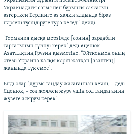
Украинаның бұрынғы премьер-министрі
Украинадағы соғыс пен бұрынғы саясатын
өзгерткен Берлинге өз халқы алдында біраз
нәрсені түсіндіруге тура келеді" дейді.
"Германия қысқа мерзімде [соның] зардабын
тартатынын түсінуі керек" деді Яценюк
Азаттықтың Грузин қызметіне. "Әйткенмен оның
өтемі Украина халқы көріп жатқан [азаптың]
жанында түк емес".
Енді олар "дұрыс таңдау жасағаннан кейін, – деді
Яценюк, – сол жолмен жүру үшін сол таңдағанын
жүзеге асыруы керек".