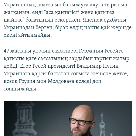
Украинаның шығысын бақылауға алуға тырысып
жатқанын, енді "аса қантөгісті және қатыгез
шайқас" болатынын ескерткен. Яценюк сұхбатты
Украинадан берген, бірақ елдің нақты қай жерінде
екені айтылмайды.
47 жастағы украин саясаткері Германия Ресейге
қатысты қате саясатының зардабын тартып жатыр
дейді. Егер Ресей президенті Владимир Путин
Украинаға қарсы бастаған соғыста жеңіске жетсе,
кезек Грузия мен Молдоваға келеді деп
топшылайды.