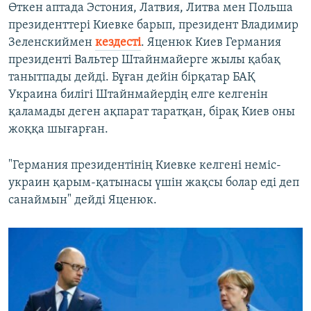
Өткен аптада Эстония, Латвия, Литва мен Польша
президенттері Киевке барып, президент Владимир
Зеленскиймен
кездесті
. Яценюк Киев Германия
президенті Вальтер Штайнмайерге жылы қабақ
танытпады дейді. Бұған дейін бірқатар БАҚ
Украина билігі Штайнмайердің елге келгенін
қаламады деген ақпарат таратқан, бірақ Киев оны
жоққа шығарған.
"Германия президентінің Киевке келгені неміс-
украин қарым-қатынасы үшін жақсы болар еді деп
санаймын" дейді Яценюк.