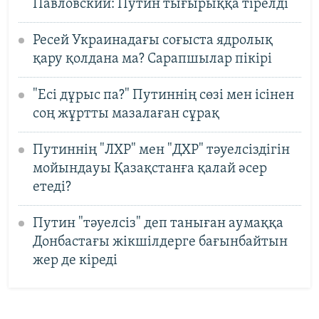
Павловский: Путин тығырыққа тірелді
Ресей Украинадағы соғыста ядролық
қару қолдана ма? Сарапшылар пікірі
"Есі дұрыс па?" Путиннің сөзі мен ісінен
соң жұртты мазалаған сұрақ
Путиннің "ЛХР" мен "ДХР" тәуелсіздігін
мойындауы Қазақстанға қалай әсер
етеді?
Путин "тәуелсіз" деп таныған аумаққа
Донбастағы жікшілдерге бағынбайтын
жер де кіреді