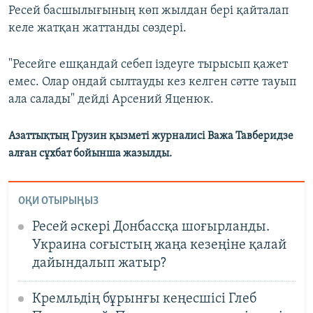
Ресей басшылығының көп жылдан бері қайталап
келе жатқан жаттанды сөздері.
"Ресейге ешқандай себеп іздеуге тырысып қажет
емес. Олар ондай сылтауды кез келген сәтте тауып
ала салады" дейді Арсений Яценюк.
Азаттықтың Грузин қызметі журналисі Важа Тавберидзе
алған сұхбат бойынша жазылды.
ОҚИ ОТЫРЫҢЫЗ
Ресей әскері Донбассқа шоғырланды.
Украина соғыстың жаңа кезеңіне қалай
дайындалып жатыр?
Кремльдің бұрынғы кеңесшісі Глеб