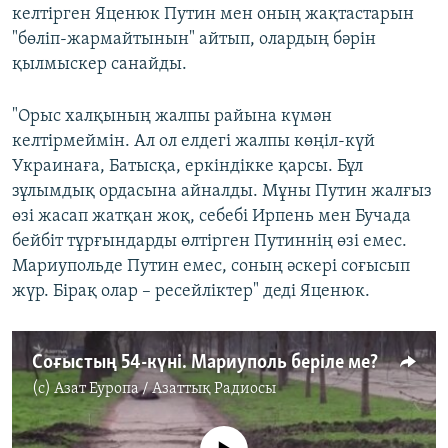
келтірген Яценюк Путин мен оның жақтастарын
"бөліп-жармайтынын" айтып, олардың бәрін
қылмыскер санайды.
"Орыс халқының жалпы райына күмән
келтірмеймін. Ал ол елдегі жалпы көңіл-күй
Украинаға, Батысқа, еркіндікке қарсы. Бұл
зұлымдық ордасына айналды. Мұны Путин жалғыз
өзі жасап жатқан жоқ, себебі Ирпень мен Бучада
бейбіт тұрғындарды өлтірген Путиннің өзі емес.
Мариупольде Путин емес, соның әскері соғысып
жүр. Бірақ олар – ресейліктер" деді Яценюк.
Соғыстың 54-күні. Мариуполь беріле ме?
(c)
Азат Еуропа / Азаттық Радиосы
No media source currently available