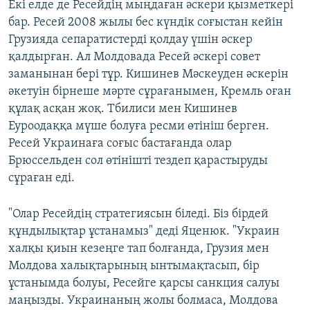
Екі елде де Ресейдің мыңдаған әскери қызметкері
бар. Ресей 2008 жылы бес күндік соғыстан кейін
Грузияда сепаратистерді қолдау үшін әскер
қалдырған. Ал Молдовада Ресей әскері совет
заманынан бері тұр. Кишинев Мәскеуден әскерін
әкетуін бірнеше мәрте сұрағанымен, Кремль оған
құлақ асқан жоқ. Тбилиси мен Кишинев
Еуроодаққа мүше болуға ресми өтініш берген.
Ресей Украинаға соғыс бастағанда олар
Брюссельден сол өтінішті тездеп қарастыруды
сұраған еді.
"Олар Ресейдің стратегиясын біледі. Біз бірдей
құндылықтар ұстанамыз" деді Яценюк. "Украин
халқы қиын кезеңге тап болғанда, Грузия мен
Молдова халықтарының ынтымақтасып, бір
ұстанымда болуы, Ресейге қарсы санкция салуы
маңызды. Украинаның жолы болмаса, Молдова