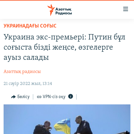
Accessibility
links
Skip
УКРАИНАДАҒЫ СОҒЫС
to
ЖАҢАЛЫҚТАР
Украина экс-премьері: Путин бұл
main
САЯСАТ
content
соғыста бізді жеңсе, өзгелерге
AZATTYQTV
Skip
ауыз салады
to
ҚАҢТАР ОҚИҒАСЫ
main
Азаттық радиосы
АДАМ ҚҰҚЫҚТАРЫ
Navigation
Skip
21 сәуір 2022 жыл, 13:14
ӘЛЕУМЕТ
to
ӘЛЕМ
Бөлісу
VPN-сіз оқу
Search
АРНАЙЫ ЖОБАЛАР
Русский