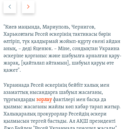
P
N
r
e
e
x
v
t
"Киев маңында, Мариуполь, Чернигов,
i
s
Харьковтағы Ресей әскерінің тактикасы бәрін
o
l
өлтіріп, түк қалдырмай жойып-құрту екені айдан
u
i
анық, – деді Яценюк. – Міне, сондықтан Украина
s
d
әскеріне қорғаныс және шабуылға арналған қару-
s
e
жарақ, [қайталап айтамын], шабуыл қаруы өте
l
қажет".
i
d
Украинада Ресей әскерінің бейбіт халық мен
e
азаматтық нысандарға шабуыл жасағаны,
тұрғындарды
зорлау
фактілері мен басқа да
қылмыс жасағаны жайлы көп хабар тарап жатыр.
Халықаралық прокурорлар Ресейдің әскери
қылмысын тергей бастады. Ал АҚШ президенті
Джо Байден "Ресей Украинада геноцид жасады"