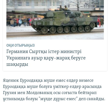
ОҚИ ОТЫРЫҢЫЗ
Германия Сыртқы істер министрі
Украинаға ауыр қару-жарақ беруге
шақырды
Яценюк Еуроодаққа мүше емес елдер немесе
Еуроодаққа мүше болуға үміткер елдер арасында
Грузия мен Молдованың осы соғыста бейтарап
ұстанымда болуы "мүлде дұрыс емес" деп санайды.