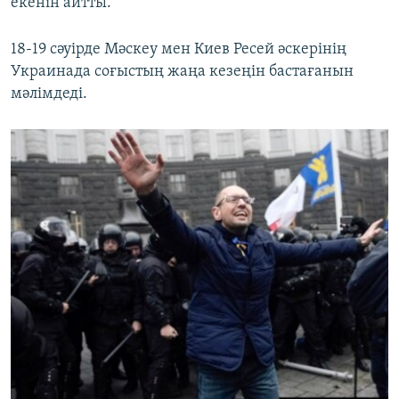
екенін айтты.
18-19 сәуірде Мәскеу мен Киев Ресей әскерінің
Украинада соғыстың жаңа кезеңін бастағанын
мәлімдеді.