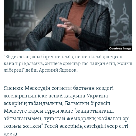
"Бізде екі-ақ жол бар: я жеңеміз, не жеңілеміз; жеңсек
қана тірі қаламыз, әйтпесе орыстар тас-талқан етіп, жойып
жібереді" дейді Арсений Яценюк.
Яценюк Мәскеудің соғысты бастаған кездегі
жоспарының іске аспай қалуына Украина
әскерінің табандылығы, Батыстың бірлесіп
Мәскеуге қарсы тұруы және "жаңартылғаны
айтылғанымен, тұтастай жемқорлық жайлаған әрі
тозығы жеткен" Ресей әскерінің сәтсіздігі әсер етті
дейді.