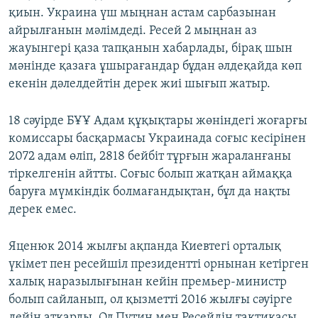
қиын. Украина үш мыңнан астам сарбазынан
айрылғанын мәлімдеді. Ресей 2 мыңнан аз
жауынгері қаза тапқанын хабарлады, бірақ шын
мәнінде қазаға ұшырағандар бұдан әлдеқайда көп
екенін дәлелдейтін дерек жиі шығып жатыр.
18 сәуірде БҰҰ Адам құқықтары жөніндегі жоғарғы
комиссары басқармасы Украинада соғыс кесірінен
2072 адам өліп, 2818 бейбіт тұрғын жараланғаны
тіркелгенін айтты. Соғыс болып жатқан аймаққа
баруға мүмкіндік болмағандықтан, бұл да нақты
дерек емес.
Яценюк 2014 жылғы ақпанда Киевтегі орталық
үкімет пен ресейшіл президентті орнынан кетірген
халық наразылығынан кейін премьер-министр
болып сайланып, ол қызметті 2016 жылғы сәуірге
дейін атқарды. Ол Путин мен Ресейдің тактикасы