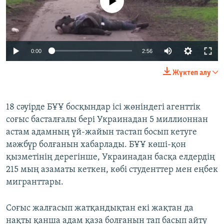
Auto
0:00
2:56
240p
Жүктеп алу
360p
Auto
240p
360p
480p
480p
18 сәуірде БҰҰ босқындар ісі жөніндегі агенттік
соғыс басталғалы бері Украинадан 5 миллионнан
720p
720p
1080p
астам адамның үй-жайын тастап босып кетуге
1080p
мәжбүр болғанын хабарлады. БҰҰ көші-қон
қызметінің дерегінше, Украинадан басқа елдердің
215 мың азаматы кеткен, көбі студенттер мен еңбек
мигранттары.
Соғыс жалғасып жатқандықтан екі жақтан да
нақты қанша адам қаза болғанын тап басып айту