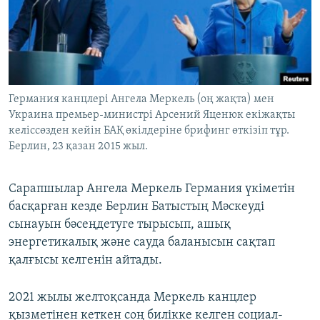
Германия канцлері Ангела Меркель (оң жақта) мен
Украина премьер-министрі Арсений Яценюк екіжақты
келіссөзден кейін БАҚ өкілдеріне брифинг өткізіп тұр.
Берлин, 23 қазан 2015 жыл.
Сарапшылар Ангела Меркель Германия үкіметін
басқарған кезде Берлин Батыстың Мәскеуді
сынауын бәсеңдетуге тырысып, ашық
энергетикалық және сауда баланысын сақтап
қалғысы келгенін айтады.
2021 жылы желтоқсанда Меркель канцлер
қызметінен кеткен соң билікке келген социал-