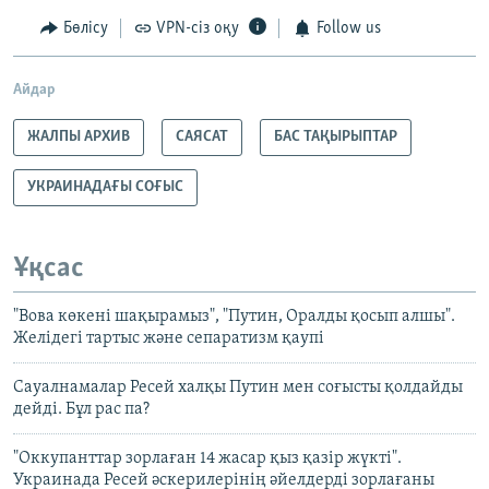
Бөлісу
VPN-сіз оқу
Follow us
Айдар
ЖАЛПЫ АРХИВ
САЯСАТ
БАС ТАҚЫРЫПТАР
УКРАИНАДАҒЫ СОҒЫС
Ұқсас
"Вова көкені шақырамыз", "Путин, Оралды қосып алшы".
Желідегі тартыс және сепаратизм қаупі
Сауалнамалар Ресей халқы Путин мен соғысты қолдайды
дейді. Бұл рас па?
"Оккупанттар зорлаған 14 жасар қыз қазір жүкті".
Украинада Ресей әскерилерінің әйелдерді зорлағаны