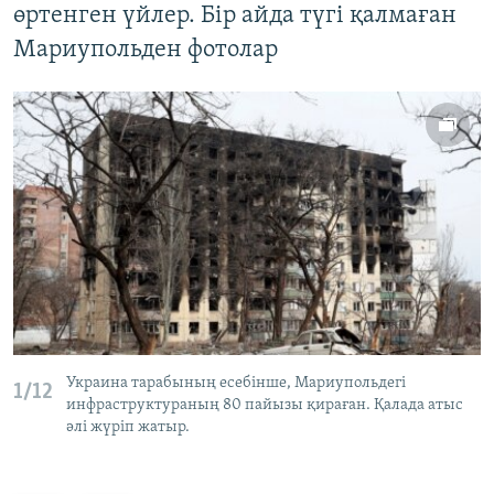
өртенген үйлер. Бір айда түгі қалмаған
Мариупольден фотолар
Украина тарабының есебінше, Мариупольдегі
1/12
инфраструктураның 80 пайызы қираған. Қалада атыс
әлі жүріп жатыр.