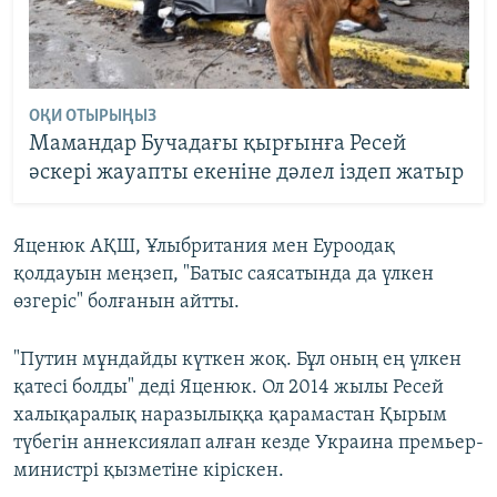
ОҚИ ОТЫРЫҢЫЗ
Мамандар Бучадағы қырғынға Ресей
әскері жауапты екеніне дәлел іздеп жатыр
Яценюк АҚШ, Ұлыбритания мен Еуроодақ
қолдауын меңзеп, "Батыс саясатында да үлкен
өзгеріс" болғанын айтты.
"Путин мұндайды күткен жоқ. Бұл оның ең үлкен
қатесі болды" деді Яценюк. Ол 2014 жылы Ресей
халықаралық наразылыққа қарамастан Қырым
түбегін аннексиялап алған кезде Украина премьер-
министрі қызметіне кіріскен.