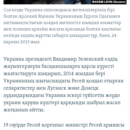
Сол кезде Украина оппозициясы жетекшілерінің бірі
болған Арсений Яценюк Украинаның Еуропа Одағымен
ынтымақтастығын қолдап митингіге шыққан азаматтар
мен полиция арнайы жасағы арасында болған қақтығыс
кезінде ашулы жұртты сабырға шақырып тұр. Киев, 24
қараша 2013 жыл.
Украина президенті Владимир Зеленский елдің
жауынгерлерін басқыншыларға қарсы күресті
жалғастыруға шақырып, 2014 жылдан бері
Украинаның шығысындағы Ресей қолдап отырған
сепаратистер мен Луганск және Донецк
аудандарындағы Украина әскері түйісетін жерде
украин қарулы күштері қарқынды шабуыл жасап
жатқанын айтты.
19 сәуірде Ресей қорғаныс министрі Ресей армиясы