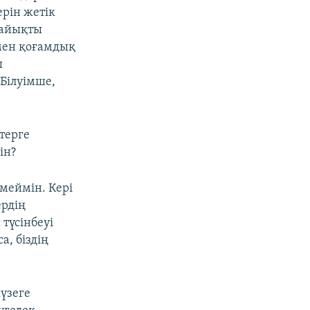
ерін жетік
 лайықты
 мен қоғамдық
ы
 Білуімше,
терге
ін?
меймін. Кері
ердің
 түсінбеуі
а, біздің
жүзеге