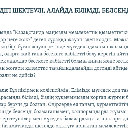
ІГІ ШЕКТЕУЛІ, АЛАЙДА БІЛІМДІ, БЕЛСЕН
ында "Қазақстанда маңызды мемлекеттік қызметтегіл
р неге жоқ?" деген сұраққа жауап іздеп көрдік. Мәжіл
ың бірі бұған жауап ретінде мүгедек адамның жолын
, оларға жай ғана бәсекеге қабілетті болу керегін айтт
ек адамдар бәсекеге қабілетті болмағаннан және жеткі
ан жоғары қызметке тағайындалмайды дегенді айтқы
ралы не дейсіз?
аев:
Бұл пікірмен келіспеймін. Елімізде мүгедек деп т
расында білімді, біздің құқығымызды қорғап жүрген 
лар бұрын да болған. Өңірлерде ел танып, құрметтейті
ірінде белсенді болмағанымен, кәсіпорындарда жұмыс 
 зерттеушілер мен мүгедек балалардың ата-аналары да
 (азаматтарды шетелде оқытуға арналған мемлекеттік