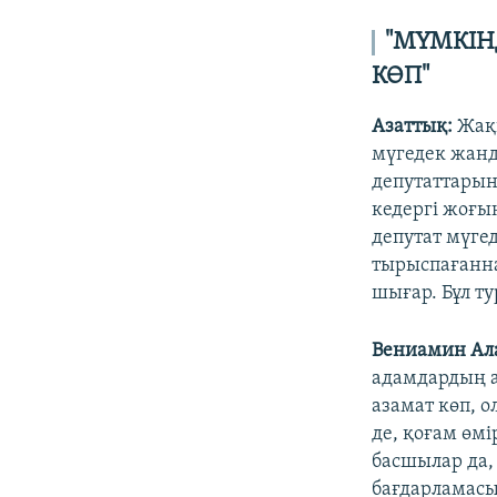
"МҮМКІНД
КӨП"
Азаттық:
Жақ
мүгедек жанда
депутаттарын
кедергі жоғын
депутат мүгед
тырыспағанн
шығар. Бұл ту
Вениамин Ал
адамдардың а
азамат көп, о
де, қоғам өм
басшылар да,
бағдарламасы