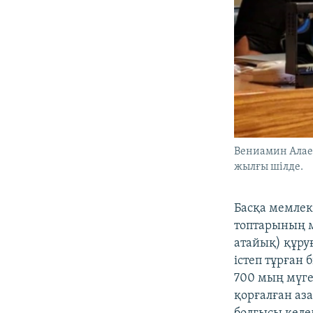
Вениамин Алаев
жылғы шілде.
Басқа мемлек
топтарының м
атайық) құру
істеп тұрған 
700 мың мүге
қорғалған аз