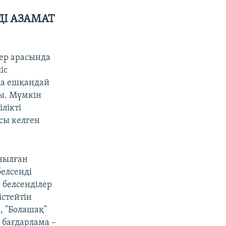
ДІ АЗАМАТ
ер арасында
іс
да ешқандай
ы.
Мүмкін
лікті
сы келген
анылған
белсенді
н белсенділер
істейтін
, "Болашақ"
 бағдарлама –