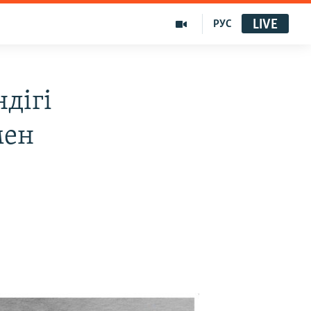
LIVE
РУС
ндігі
мен