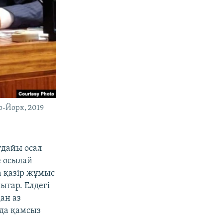
ю-Йорк, 2019
ғдайы осал
е осылай
а қазір жұмыс
ығар. Елдегі
ан аз
нда қамсыз