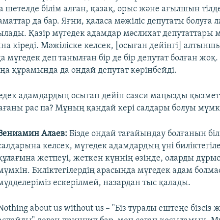
 шетелде білім алған, қазақ, орыс және ағылшын тілд
маттар да бар. Яғни, қаласа мәжіліс депутаты болуға
ылады. Қазір мүгедек адамдар мәслихат депутаттары
на кіреді. Мәжіліске келсек, [осыған дейінгі] алтынш
мүгедек деп танылған бір де бір депутат болған жоқ.
аңа құрамында да ондай депутат көрінбейді.
едек адамдардың осыған дейін саяси маңызды қызмет
ғаны рас па? Мұның қандай кері салдары болуы мүмк
Вениамин Алаев:
Бізде ондай тағайындау болғанын біл
салдарына келсек, мүгедек адамдардың үні биліктегіл
құлағына жетпеуі, жеткен күннің өзінде, оларды дұрыс
мүмкін. Биліктегілердің арасында мүгедек адам болмас
мүдделеріміз ескерілмей, назардан тыс қалады.
Nothing about us without us – "Біз туралы ештеңе бізсіз 