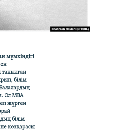
н мүмкіндігі
мен
п танылған
рып, білім
 Балалардың
м. Ол MBA
теп жүрген
орай
рдың білім
іне көзқарасы