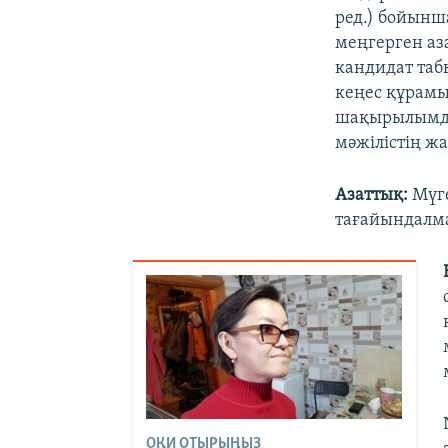
ред.) бойынша
меңгерген аза
кандидат таб
кеңес құрамы
шақырылымда 
мәжілістің ж
Азаттық:
Мүг
тағайындалма
ОҚИ ОТЫРЫҢЫЗ