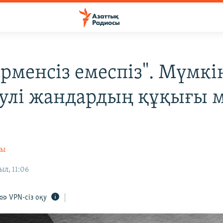
әрменсіз емеспіз". Мүмкі
улі жандардың құқығы 
і
сы
ыл, 11:06
VPN-сіз оқу