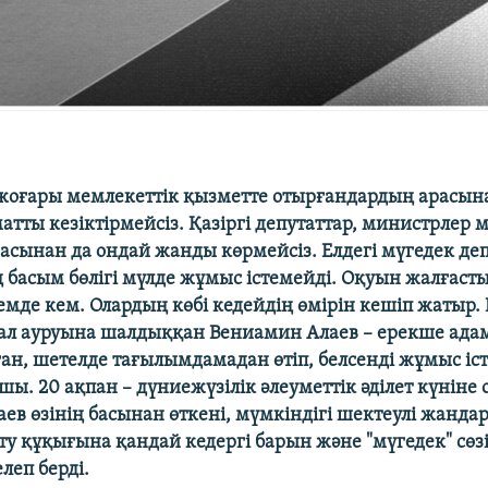
жоғары мемлекеттік қызметте отырғандардың арасына
атты кезіктірмейсіз. Қазіргі депутаттар, министрлер 
расынан да ондай жанды көрмейсіз. Елдегі мүгедек де
 басым бөлігі мүлде жұмыс істемейді. Оқуын жалғасты
емде кем. Олардың көбі кедейдің өмірін кешіп жатыр.
ал ауруына шалдыққан Вениамин Алаев – ерекше ада
ған, шетелде тағылымдамадан өтіп, белсенді жұмыс іс
ы. 20 ақпан – дүниежүзілік әлеуметтік әділет күніне 
ев өзінің басынан өткені, мүмкіндігі шектеулі жанда
ету құқығына қандай кедергі барын және "мүгедек" сөз
леп берді.