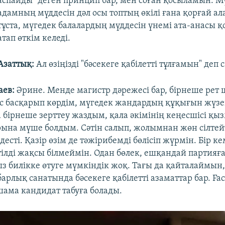
аспайды" деген принцип бар, мен соған қосыламын. М
адамның мүддесін дәл осы топтың өкілі ғана қорғай ал
тұста, мүгедек балалардың мүддесін үнемі ата-анасы
атап өткім келеді.
Азаттық:
Ал өзіңізді "бәсекеге қабілетті тұлғамын" деп 
аев:
Әрине. Менде магистр дәрежесі бар, бірнеше рет 
с басқарып көрдім, мүгедек жандардың құқығын жүзе
бірнеше зерттеу жаздым, қала әкімінің кеңесшісі қызм
ына мүше болдым. Сәтін салып, жолымнан жөн сілтей
десті. Қазір өзім де тәжірибемді бөлісіп жүрмін. Бір ке
тілді жақсы білмеймін. Одан бөлек, ешқандай партияғ
ыз билікке өтуге мүмкіндік жоқ. Тағы да қайталаймын
рлық санатында бәсекеге қабілетті азаматтар бар. Fa
шама кандидат табуға болады.