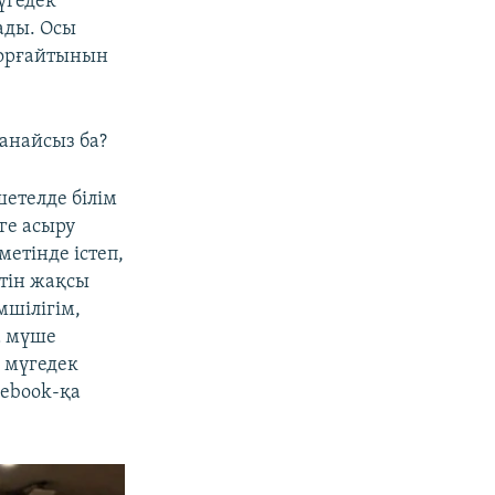
үгедек
ады. Осы
 қорғайтынын
санайсыз ба?
шетелде білім
ге асыру
етінде істеп,
тін жақсы
мшілігім,
а мүше
, мүгедек
cebook-қа