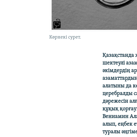
Көрнекі сурет.
Қазақстанда 
шектеулі азам
әкімдердің а
азаматтардың
алатыны да к
церебралды с
дәрежесін ал
құқық қорғауш
Вениамин Ала
алып, еңбек 
туралы әңгіме