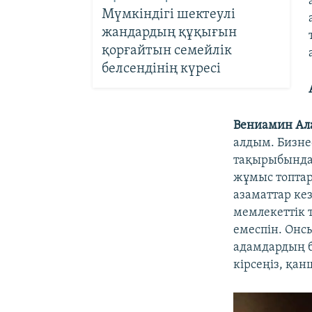
Мүмкіндігі шектеулі
жандардың құқығын
қорғайтын семейлік
белсендінің күресі
Вениамин Ал
алдым. Бизне
тақырыбында 
жұмыс топтар
азаматтар кез
мемлекеттік 
емеспін. Онс
адамдардың ба
кірсеңіз, қан