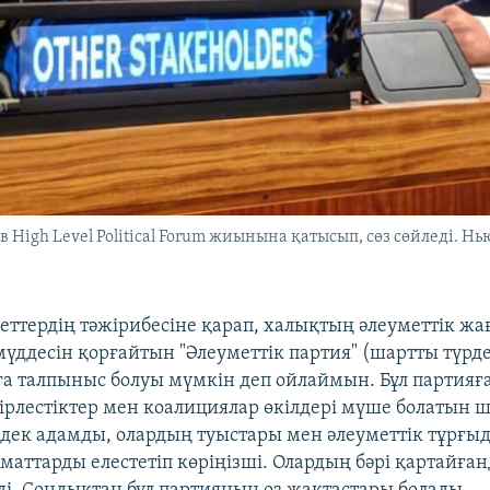
 High Level Political Forum жиынына қатысып, сөз сөйледі. Нь
еттердің тәжірибесіне қарап, халықтың әлеуметтік жа
үддесін қорғайтын "Әлеуметтік партия" (шартты түрд
ға талпыныс болуы мүмкін деп ойлаймын. Бұл партияғ
бірлестіктер мен коалициялар өкілдері мүше болатын ш
дек адамды, олардың туыстары мен әлеуметтік тұрғыд
аматтарды елестетіп көріңізші. Олардың бәрі қартайға