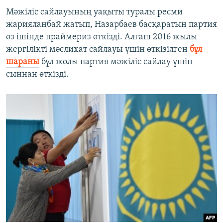
Мәжіліс сайлауының уақыты туралы ресми
жарияланбай жатып, Назарбаев басқаратын партия
өз ішінде праймериз өткізді. Алғаш 2016 жылы
жергілікті мәслихат сайлауы үшін өткізілген
бұл
шараны
бұл жолы партия мәжіліс сайлау үшін
сыннан өткізді.