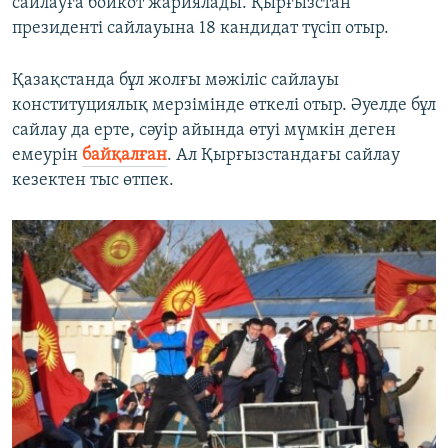
сайлауға бойкот жариялады. Қырғызстан
президенті сайлауына 18 кандидат түсіп отыр.
Қазақстанда бұл жолғы мәжіліс сайлауы
конституциялық мерзімінде өткелі отыр. Әуелде бұл
сайлау да ерте, сәуір айында өтуі мүмкін деген
емеурін
байқалған
. Ал Қырғызстандағы сайлау
кезектен тыс өтпек.