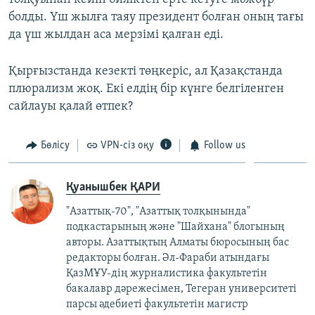
болды. Үш жылға таяу президент болған оның тағы
да үш жылдан аса мерзімі қалған еді.
Қырғызстанда кезекті төңкеріс, ал Қазақстанда
плюрализм жоқ. Екі елдің бір күнге белгіленген
сайлауы қалай өтпек?
Бөлісу
VPN-сіз оқу
Follow us
Қуанышбек ҚАРИ
"Азаттық-70", "Азаттық толқынында"
подкастарының және "Шайхана" блогының
авторы. Азаттықтың Алматы бюросының бас
редакторы болған. Әл-Фараби атындағы
ҚазМҰУ-дің журналистика факультетін
бакалавр дәрежесімен, Тегеран университеті
парсы әдебиеті факультетін магистр