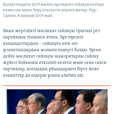
Қазақстандағы 2019 жылғы президент сайлауы кезінде
комиссия дауыс беру учаскесін әзірлеп жатыр. Нұр-
Сұлтан, 8 маусым 2019 жыл.
Биыл жергілікті мәслихат сайлауы тұңғыш рет
партиялық тізіммен өтпек. Бұл тәуелсіз
кандидаттардың – сайлауға өзін-өзі
ұсынатындардың жолына кедергі болды. Бұған
дейін мәслихат сайлауы мажоритарлы сайлау
жүйесі бойынша өткізіліп келген және оған саяси
партиялар, қоғамдық ұйымдармен бірге жеке
азаматтар да өздерін ұсына алатын еді.