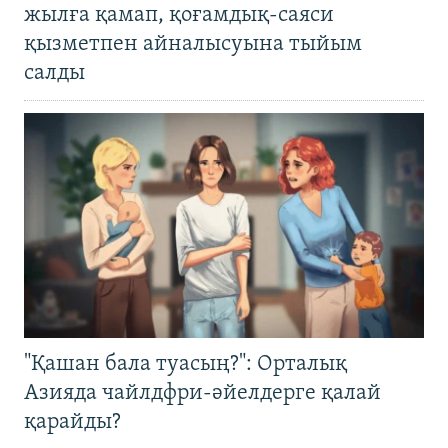
жылға қамап, қоғамдық-саяси
қызметпен айналысуына тыйым
салды
"Қашан бала туасың?": Орталық
Азияда чайлдфри-әйелдерге қалай
қарайды?