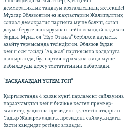
оппозициядағы саясаткер, Қазақстан
демократиялық таңдауы қозғалысының жетекшісі
Мұхтар Әблязовтың өз жақтастарын Жалыпұлттық
социал-демократия партияға мүше болып, соған
дауыс беруге шақыруынан кейін осындай қадамға
барды. Мұны ол "Нұр Отанға" берілмек дауысты
азайту тұрғысында түсіндірген. Әблязов бұдан
кейін осы тәсілді "Ақ жол" партиясына қолдануға
шақырғанда, бұл партия құрамына жаңа мүше
қабылдауды дереу тоқтататынын хабарлады.
"БАСҚАЛАРДАН ҮСТЕМ ТОП"
Қырғызстанда 4 қазан күнгі парламент сайлауына
наразылықтан кейін билікке келген премьер-
министр, уақытша президент қызметін атқарған
Садыр Жапаров алдағы президент сайлауындағы
басты кандидат ретінде аталады.