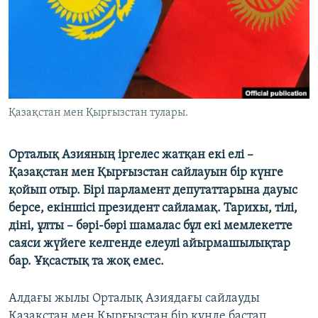
ЖАЗЫЛЫҢЫЗ
Басқа тілдерде
Қазақстан мен Қырғызстан тулары.
Орталық Азияның іргелес жатқан екі елі
–
Қазақстан мен Қырғызстан сайлауын бір күнге
қойып отыр. Бірі парламент депутаттарына дауыс
берсе, екіншісі президент сайламақ. Тарихы, тілі,
діні, ұлты
–
бәрі
-
бәрі шамалас бұл екі мемлекетте
саяси жүйеге келгенде елеулі айырмашылықтар
бар. Ұқсастық та жоқ емес.
Алдағы жылы Орталық Азиядағы сайлауды
Қазақстан мен Қырғызстан бір күнде бастап