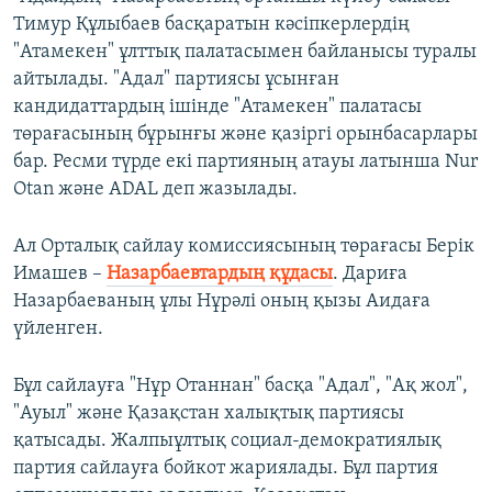
Тимур Құлыбаев басқаратын кәсіпкерлердің
"Атамекен" ұлттық палатасымен байланысы туралы
айтылады. "Адал" партиясы ұсынған
кандидаттардың ішінде "Атамекен" палатасы
төрағасының бұрынғы және қазіргі орынбасарлары
бар. Ресми түрде екі партияның атауы латынша Nur
Otan және ADAL деп жазылады.
Ал Орталық сайлау комиссиясының төрағасы Берік
Имашев –
Назарбаевтардың құдасы
. Дариға
Назарбаеваның ұлы Нұрәлі оның қызы Аидаға
үйленген.
Бұл сайлауға "Нұр Отаннан" басқа "Адал", "Ақ жол",
"Ауыл" және Қазақстан халықтық партиясы
қатысады. Жалпыұлтық социал-демократиялық
партия сайлауға бойкот жариялады. Бұл партия