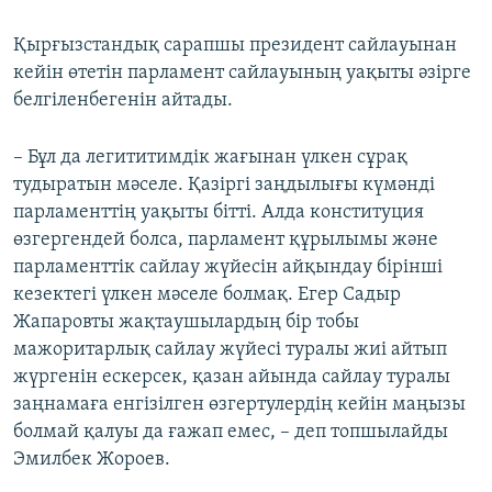
Қырғызстандық сарапшы президент сайлауынан
кейін өтетін парламент сайлауының уақыты әзірге
белгіленбегенін айтады.
– Бұл да легититимдік жағынан үлкен сұрақ
тудыратын мәселе. Қазіргі заңдылығы күмәнді
парламенттің уақыты бітті. Алда конституция
өзгергендей болса, парламент құрылымы және
парламенттік сайлау жүйесін айқындау бірінші
кезектегі үлкен мәселе болмақ. Егер Садыр
Жапаровты жақтаушылардың бір тобы
мажоритарлық сайлау жүйесі туралы жиі айтып
жүргенін ескерсек, қазан айында сайлау туралы
заңнамаға енгізілген өзгертулердің кейін маңызы
болмай қалуы да ғажап емес, – деп топшылайды
Эмилбек Жороев.