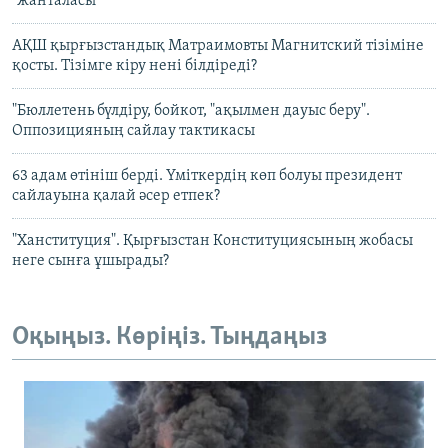
"жанталасы"
АҚШ қырғызстандық Матраимовты Магнитский тізіміне
қосты. Тізімге кіру нені білдіреді?
"Бюллетень бүлдіру, бойкот, "ақылмен дауыс беру".
Оппозицияның сайлау тактикасы
63 адам өтініш берді. Үміткердің көп болуы президент
сайлауына қалай әсер етпек?
"Ханституция". Қырғызстан Конституциясының жобасы
неге сынға ұшырады?
Оқыңыз. Көріңіз. Тыңдаңыз