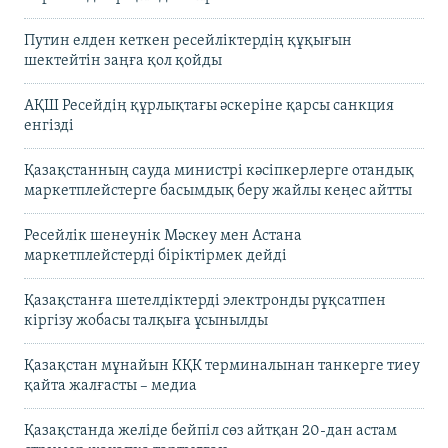
Путин елден кеткен ресейліктердің құқығын
шектейтін заңға қол қойды
АҚШ Ресейдің құрлықтағы әскеріне қарсы санкция
енгізді
Қазақстанның сауда министрі кәсіпкерлерге отандық
маркетплейстерге басымдық беру жайлы кеңес айтты
Ресейлік шенеунік Мәскеу мен Астана
маркетплейстерді біріктірмек дейді
Қазақстанға шетелдіктерді электронды рұқсатпен
кіргізу жобасы талқыға ұсынылды
Қазақстан мұнайын КҚК терминалынан танкерге тиеу
қайта жалғасты – медиа
Қазақстанда желіде бейпіл сөз айтқан 20-дан астам