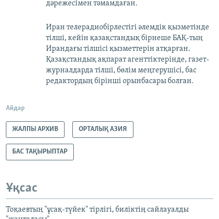
дәрежесімен тәмамдаған.
Иран телерадиобірлестігі әлемдік қызметінде
тілші, кейін қазақстандық бірнеше БАҚ-тың
Ирандағы тілшісі қызметтерін атқарған.
Қазақстандық ақпарат агенттіктерінде, газет-
журналдарда тілші, бөлім меңгерушісі, бас
редактордың бірінші орынбасары болған.
Айдар
ЖАЛПЫ АРХИВ
ОРТАЛЫҚ АЗИЯ
БАС ТАҚЫРЫПТАР
Ұқсас
Тоқаевтың "ұсақ-түйек" тірлігі, биліктің сайлауалды