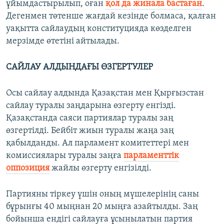
ұйымдастырылып, оған
қол да жинала бастаған
.
Дегенмен төтенше жағдай кезінде болмаса, қалған
уақытта сайлаудың конституцияда көзделген
мерзімде өтетіні айтылады.
САЙЛАУ АЛДЫНДАҒЫ ӨЗГЕРТУЛЕР
Осы сайлау алдында Қазақстан мен Қырғызстан
сайлау туралы заңдарына өзгерту енгізді.
Қазақстанда саяси партиялар туралы заң
өзгертілді. Бейбіт жиын туралы жаңа заң
қабылданды. Ал парламент комитеттері мен
комиссиялары туралы заңға
парламенттік
оппозиция
жайлы өзгерту енгізілді.
Партияны тіркеу үшін оның мүшелерінің саны
бұрынғы 40 мыңнан 20 мыңға азайтылды. Заң
бойынша ендігі сайлауға ұсынылатын партия