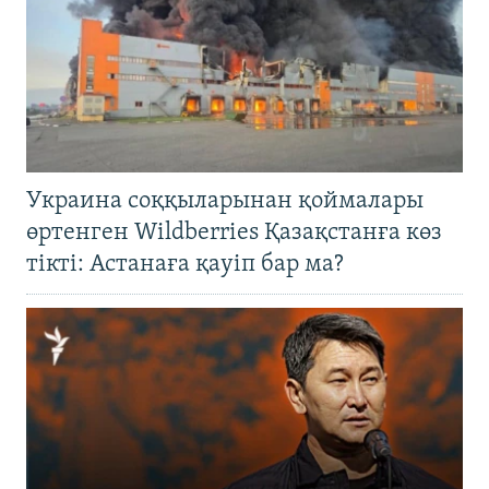
Украина соққыларынан қоймалары
өртенген Wildberries Қазақстанға көз
тікті: Астанаға қауіп бар ма?