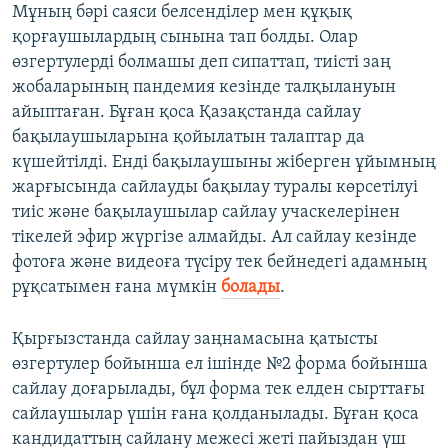
Мұның бәрі саяси белсенділер мен құқық
қорғаушылардың сынына тап болды. Олар
өзгертулерді болмашы деп сипаттап, тиісті заң
жобаларының пандемия кезінде талқылануын
айыптаған. Бұған қоса Қазақстанда сайлау
бақылаушыларына қойылатын талаптар да
күшейтілді. Енді бақылаушыны жіберген ұйымның
жарғысында сайлауды бақылау туралы көрсетілуі
тиіс және бақылаушылар сайлау учаскелерінен
тікелей эфир жүргізе алмайды. Ал сайлау кезінде
фотоға және видеоға түсіру тек бейнедегі адамның
рұқсатымен ғана мүмкін
болады
.
Қырғызстанда сайлау заңнамасына қатысты
өзгертулер бойынша ел ішінде №2 форма бойынша
сайлау доғарылады, бұл форма тек елден сырттағы
сайлаушылар үшін ғана қолданылады. Бұған қоса
кандидаттың сайлану межесі жеті пайыздан үш