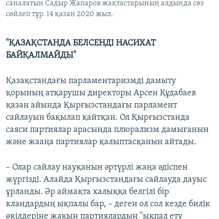
саналатын Садыр Жапаров жақтастарының алдында сөз
сөйлеп тұр. 14 қазан 2020 жыл.
"ҚАЗАҚСТАНДА БЕЛСЕНДІ НАСИХАТ
БАЙҚАЛМАЙДЫ"
Қазақстандағы парламентаризмді дамыту
қорының атқарушы директоры Арсен Құдабаев
қазан айында Қырғызстандағы парламент
сайлауын бақылап қайтқан. Ол Қырғызстанда
саяси партиялар арасында плюрализм дамығанын
және жааңа партиялар қалыптасқанын айтады.
– Олар сайлау науқанын әртүрлі жаңа әдіспен
жүргізді. Алайда Қырғызстандағы сайлауда дауыс
ұрланды. Әр аймақта халыққа белгілі бір
кландардың ықпалы бар, – деген ол сол кезде билік
өкілдеріне жақын партиялардың "ықпал ету