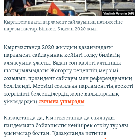
Қырғызстандағы парламент сайлауының нәтижесіне
наразы жастар. Бішкек, 5 қазан 2020 жыл.
Қырғызстанда 2020 жылдың қазанындағы
парламент сайлауынан кейінгі толқу биліктің
алмасуына ұласты. Бұдан соң қазіргі алтыншы
шақырылымдағы Жогорку кеңештің мерзімі
созылып, президент сайлауы мен референдумның
белгіленді. Мерзімі созылған парламенттің әрекеті
жергілікті белсенділердің және халықаралық
ұйымдардың
сынына ұшырады
.
Қазақстанда да, Қырғызстанда да сайлауды
пандемияға байланысты кейінірек өткізу туралы
ұсыныстар болған. Қазақстанда петиция