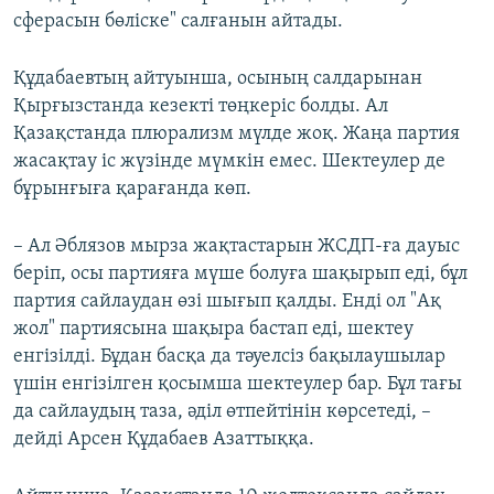
сферасын бөліске" салғанын айтады.
Құдабаевтың айтуынша, осының салдарынан
Қырғызстанда кезекті төңкеріс болды. Ал
Қазақстанда плюрализм мүлде жоқ. Жаңа партия
жасақтау іс жүзінде мүмкін емес. Шектеулер де
бұрынғыға қарағанда көп.
– Ал Әблязов мырза жақтастарын ЖСДП-ға дауыс
беріп, осы партияға мүше болуға шақырып еді, бұл
партия сайлаудан өзі шығып қалды. Енді ол "Ақ
жол" партиясына шақыра бастап еді, шектеу
енгізілді. Бұдан басқа да тәуелсіз бақылаушылар
үшін енгізілген қосымша шектеулер бар. Бұл тағы
да сайлаудың таза, әділ өтпейтінін көрсетеді, –
дейді Арсен Құдабаев Азаттыққа.