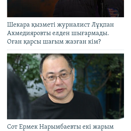
Шекара қызметі журналист Лұқпан
Ахмедияровты елден шығармады.
Оған қарсы шағым жазған кім?
Сот Ермек Нарымбаевты екі жарым