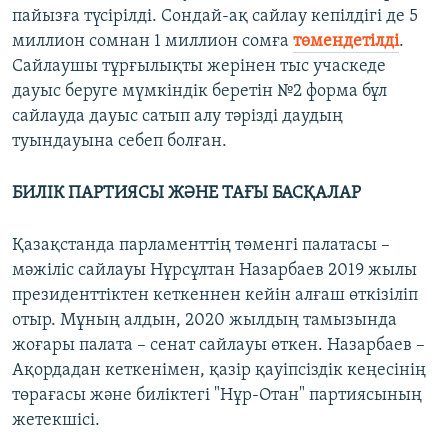
пайызға түсірілді. Сондай-ақ сайлау кепілдігі де 5
миллион сомнан 1 миллион сомға
төмендетілді
.
Сайлаушы тұрғылықты жерінен тыс учаскеде
дауыс беруге мүмкіндік беретін №2 форма бұл
сайлауда дауыс сатып алу тәрізді даудың
туындауына себеп болған.
БИЛІК ПАРТИЯСЫ ЖӘНЕ ТАҒЫ БАСҚАЛАР
Қазақстанда парламенттің төменгі палатасы –
мәжіліс сайлауы Нұрсұлтан Назарбаев 2019 жылы
президенттіктен кеткеннен кейін алғаш өткізіліп
отыр. Мұның алдын, 2020 жылдың тамызында
жоғары палата – сенат сайлауы өткен. Назарбаев –
Ақордадан кеткенімен, қазір қауіпсіздік кеңесінің
төрағасы және биліктегі "Нұр-Отан" партиясының
жетекшісі.