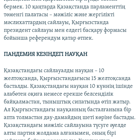
бермек. 10 қаңтарда Қазақстанда парламенттің
төменгі палатасы – мәжіліс және жергілікті
мәслихаттардың сайлауы, Қырғызстанда
президент сайлауы мен елдегі басқару формасы
бойынша референдум қатар өтпек.
ПАНДЕМИЯ КЕЗІНДЕГІ НАУҚАН
Қазақстандағы сайлауалды науқан – 10
желтоқсанда, Қырғызстандағысы 15 желтоқсанда
басталды. Қазақстандағы науқан 10 күннің ішінде
алабөтен оқиға немесе ерекше белсенділік
байқалмастан, тыныштық сипатында өтіп жатыр.
Ал Қырғызстандағы науқанның басталғанына бір
апта толмастан дау-дамайдың шеті көріне бастады.
Қазақстандағы мәжіліс сайлауына түсуге әуелде
алты партия жолдама алғанымен, оның бірі