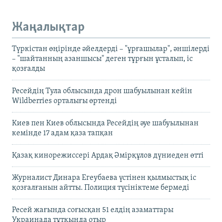
Жаңалықтар
Түркістан өңірінде әйелдерді – "ұрғашылар", әншілерді
– "шайтанның азаншысы" деген тұрғын ұсталып, іс
қозғалды
Ресейдің Тула облысында дрон шабуылынан кейін
Wildberries орталығы өртенді
Киев пен Киев облысында Ресейдің әуе шабуылынан
кемінде 17 адам қаза тапқан
Қазақ кинорежиссері Ардақ Әмірқұлов дүниеден өтті
Журналист Динара Егеубаева үстінен қылмыстық іс
қозғалғанын айтты. Полиция түсініктеме бермеді
Ресей жағында соғысқан 51 елдің азаматтары
Украинада тұтқында отыр