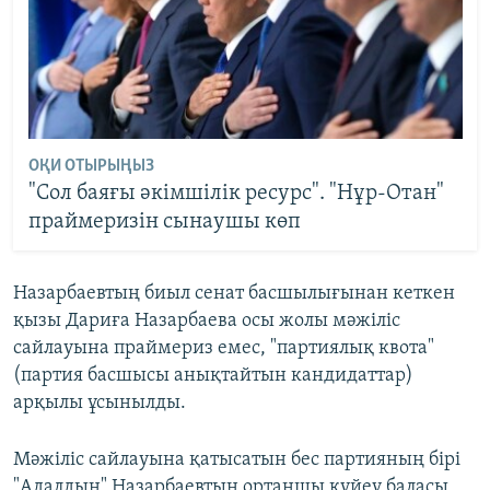
ОҚИ ОТЫРЫҢЫЗ
"Сол баяғы әкімшілік ресурс". "Нұр-Отан"
праймеризін сынаушы көп
Назарбаевтың биыл сенат басшылығынан кеткен
қызы Дариға Назарбаева осы жолы мәжіліс
сайлауына праймериз емес, "партиялық квота"
(партия басшысы анықтайтын кандидаттар)
арқылы ұсынылды.
Мәжіліс сайлауына қатысатын бес партияның бірі
"Адалдың" Назарбаевтың ортаншы күйеу баласы