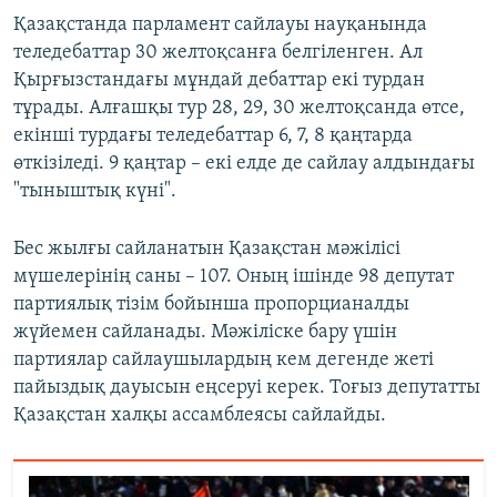
Қазақстанда парламент сайлауы науқанында
теледебаттар 30 желтоқсанға белгіленген. Ал
Қырғызстандағы мұндай дебаттар екі турдан
тұрады. Алғашқы тур 28, 29, 30 желтоқсанда өтсе,
екінші турдағы теледебаттар 6, 7, 8 қаңтарда
өткізіледі. 9 қаңтар – екі елде де сайлау алдындағы
"тыныштық күні".
Бес жылғы сайланатын Қазақстан мәжілісі
мүшелерінің саны – 107. Оның ішінде 98 депутат
партиялық тізім бойынша пропорцианалды
жүйемен сайланады. Мәжіліске бару үшін
партиялар сайлаушылардың кем дегенде жеті
пайыздық дауысын еңсеруі керек. Тоғыз депутатты
Қазақстан халқы ассамблеясы сайлайды.