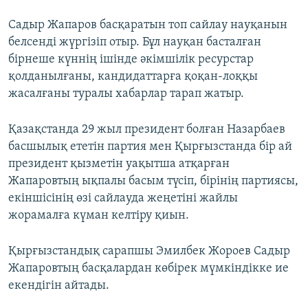
Садыр Жапаров басқаратын топ сайлау науқанын
белсенді жүргізіп отыр. Бұл науқан басталған
бірнеше күннің ішінде әкімшілік ресурстар
қолданылғаны, кандидаттарға қоқан-лоққы
жасалғаны туралы хабарлар тарап жатыр.
Қазақстанда 29 жыл президент болған Назарбаев
басшылық ететін партия мен Қырғызстанда бір ай
президент қызметін уақытша атқарған
Жапаровтың ықпалы басым түсіп, бірінің партиясы,
екіншісінің өзі сайлауда жеңетіні жайлы
жорамалға күман келтіру қиын.
Қырғызстандық сарапшы Эмилбек Жороев Садыр
Жапаровтың басқалардан көбірек мүмкіндікке ие
екендігін айтады.