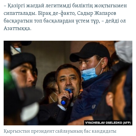
– Қазіргі жағдай легитимді биліктің жоқтығымен
сипатталады. Бірақ де-факто, Садыр Жапаров
басқаратын топ басқалардан үстем тұр, – дейді ол
Азаттыққа.
Қырғызстан президент сайлауының бас кандидаты