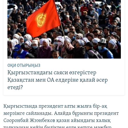
ОҚИ ОТЫРЫҢЫЗ
Қырғызстандағы саяси өзгерістер
Қазақстан мен ОА елдеріне қалай әсер
етеді?
Қырғызстанда президент алты жылға бір-ақ
мерзімге сайланады. Алайда бұрынғы президент
Сооронбай Жээнбеков қазан айындағы халық
толқуынан кейін биліктен ерте кетуге мәжбүр