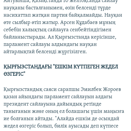
Айтуынша, Қазақстанда 10 желтоқсанда сайлау
науқаны басталғанымен, өзін белсенді түрде
насихаттап жатқан партия байқалмайды. Науқан
өте сылбыр өтіп жатыр. Арсен Құдабаев мұның
себебін халықтың сайлауға сенбейтіндігімен
байланыстырады. Ал Қырғызстанда керісінше,
парламент сайлауы алдындағы науқан
айтарлықтай белсенді жүргізілген.
ҚЫРҒЫЗСТАНДАҒЫ "ЕШКІМ КҮТПЕГЕН ЖЕДЕЛ
ӨЗГЕРІС"
Қырғызстандық саяси сарапшы Эмилбек Жороев
қазан айындағы парламент сайлауын алдағы
президент сайлауына дайындық ретінде
танығанын және оның ел болашағы үшін маңызға
ие болғанын айтады. "Алайда ешкім де осындай
жедел өзгеріс болып, билік ауысады деп күтпесе