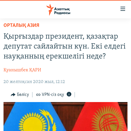
Accessibility
links
Skip
ОРТАЛЫҚ АЗИЯ
to
ЖАҢАЛЫҚТАР
Қырғыздар президент, қазақтар
main
САЯСАТ
content
депутат сайлайтын күн. Екі елдегі
AZATTYQTV
Skip
науқанның ерекшелігі неде?
to
ҚАҢТАР ОҚИҒАСЫ
main
Қуанышбек ҚАРИ
АДАМ ҚҰҚЫҚТАРЫ
Navigation
Skip
20 желтоқсан 2020 жыл, 12:12
ӘЛЕУМЕТ
to
ӘЛЕМ
Бөлісу
VPN-сіз оқу
Search
АРНАЙЫ ЖОБАЛАР
Русский