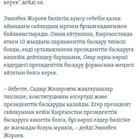
керек" дейді ол.
Эмилбек Жороев биліктің ауысу себебін қазан
айындағы сайлаудың ырғағы бұзылғандығымен
байланыстырады. Оның айтуынша, Қырғызстанда
өткен 10 жылдағы парламенттік басқару тиімсіз
болды, енді орталықтанған президенттік басқаруға
көшейік дейтіндер баршылық. Олар мұны көрші
елдердегі президенттік басқару формасына меңзеп
айтатын болса керек.
– Әлбетте, Садыр Жапаровты жақтаушылар
тиісінше, конституцияны өзгертуді және
президенттік басқаруды қалайды. Егер президент
сайлауынан кейін Қырғызстан президенттік
басқаруға көшетін болса, бұл көрші елдер билігіне
де жағымды болуы мүмкін, – дейді Эмилбек
Жороев.