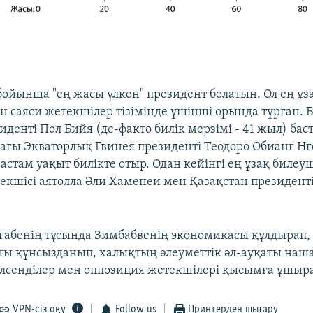
бойынша "ең жасы үлкен" президент болатын. Ол ең ұза
 саяси жетекшілер тізімінде үшінші орында тұрған. Бұ
денті Пол Бийя (де-факто билік мерзімі - 41 жыл) баст
ағы Экваторлық Гвинея президенті Теодоро Обианг Н
астам уақыт билікте отыр. Одан кейінгі ең ұзақ билеуш
кшісі аятолла Әли Хаменеи мен Қазақстан президент
абенің тұсында Зимбабвенің экономикасы құлдырап,
ты құнсызданып, халықтың әлеуметтік әл-ауқаты наша
лсенділер мен оппозиция жетекшілері қысымға ұшыра
VPN-сіз оқу
Follow us
Принтерден шығару