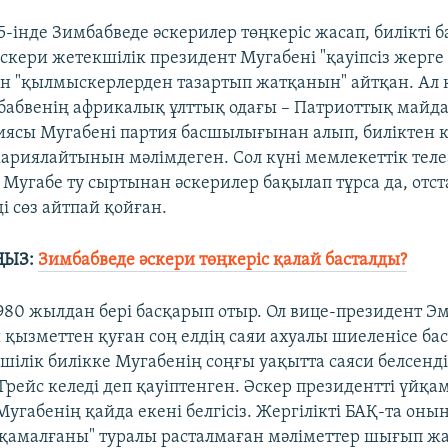
-інде Зимбабведе әскерилер төңкеріс жасап, билікті 
скери жетекшілік президент Мугабені "қауіпсіз жерге 
ін "қылмыскерлерден тазартып жатқанын" айтқан. А
бабвенің африкалық ұлттық одағы – Патриоттық майда
иясы Мугабені партия басшылығынан алып, биліктен к
риялайтынын мәлімдеген. Сол күні мемлекеттік тел
 Мугабе ту сыртынан әскерилер бақылап тұрса да, отст
і сөз айтпай қойған.
ҢЫЗ:
Зимбабведе әскери төңкеріс қалай басталды?
1980 жылдан бері басқарып отыр. Ол вице-президент Э
қызметтен қуған соң елдің саяи ахуалы шиеленісе бас
шілік билікке Мугабенің соңғы уақытта саяси белсенд
Грейс келеді деп қауіптенген. Әскер президентті үйқа
 Мугабенің қайда екені белгісіз. Жергілікті БАҚ-та оны
"қамалғаны" туралы расталмаған мәліметтер шығып ж