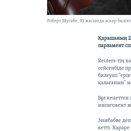
Роберт Мугабе, 93 жасында әскер билік
Қарашаның 21
парламент сп
Reuters-тің 
сейсенбіде пр
билеуші "ерік
қалағанын" м
Бұл кенеттен
импичмент жа
Зимбабве деп
кетті. Харар