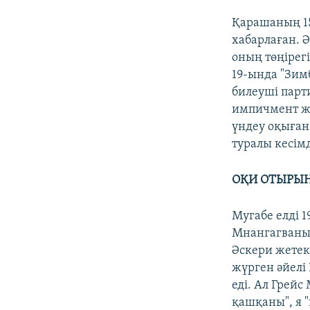
Қарашаның 15
хабарлаған. Ә
оның төңірег
19-ында "Зим
билеуші парт
импичмент жа
үндеу оқыған
туралы кесімд
ОҚИ ОТЫРЫ
Мугабе елді 
Мнангагваны 
Әскери жетек
жүрген әйелі 
еді. Ал Грейс
қашқаны", я 