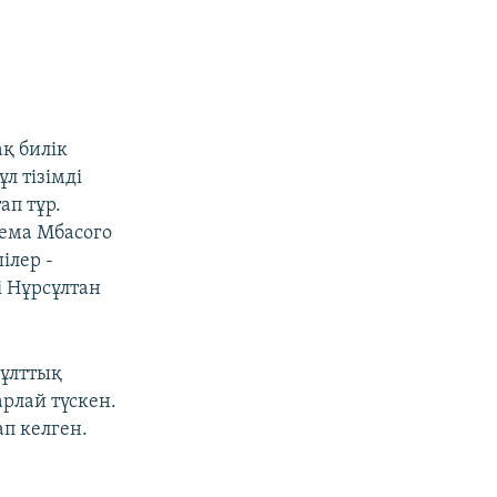
қ билік
л тізімді
ап тұр.
гема Мбасого
ілер -
і Нұрсұлтан
 ұлттық
рлай түскен.
п келген.