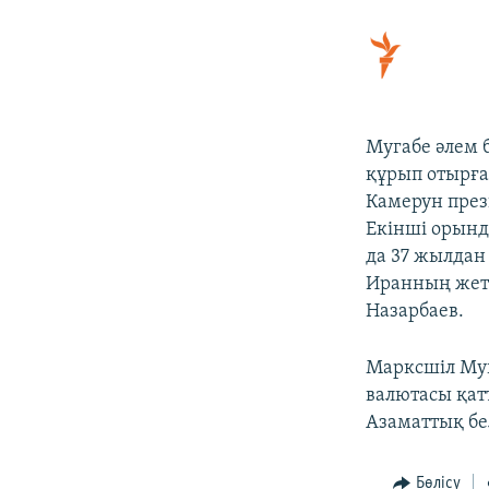
Мугабе әлем 
құрып отырған
Камерун прези
Екінші орынд
да 37 жылдан 
Иранның жете
Назарбаев.
Марксшіл Муг
валютасы қат
Азаматтық бе
Бөлісу