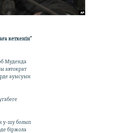
аға кеткенін"
об Муденда
ғы автократ
түрде ауысуын
угабеге
н у-шу болып
рде біржола