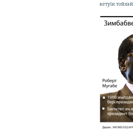
кетуін тойлай