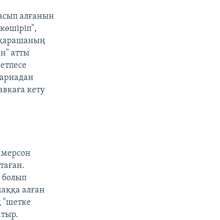
басып алғанын
көшіріп",
л қарашаның
н" атты
етпесе
еарнадан
авкаға кету
ммерсон
таған.
і болып
маққа алған
ң "шетке
атыр.