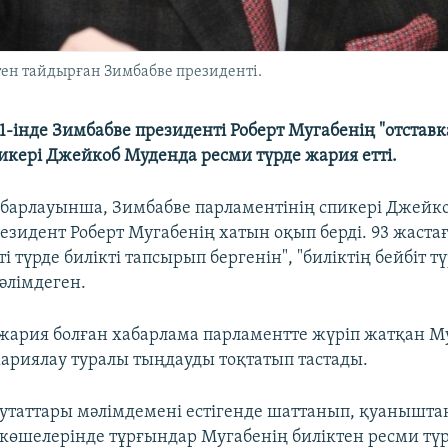
тен тайдырған Зимбабве президенті.
-інде Зимбабве президенті Роберт Мугабенің "отставк
икері Джейкоб Муденда ресми түрде жария етті.
хабарлауынша, Зимбабве парламентінің спикері Джейк
езидент Роберт Мугабенің хатын оқып берді. 93 жаста
ті түрде билікті тапсырып бергенін", "биліктің бейбіт 
әлімдеген.
 жария болған хабарлама парламентте жүріп жатқан М
риялау туралы тыңдауды тоқтатып тастады.
утаттары мәлімдемені естігенде шаттанып, қуанышта
е көшелерінде тұрғындар Мугабенің биліктен ресми тү