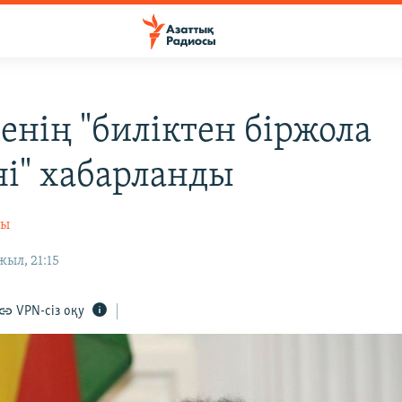
енің "биліктен біржола
ні" хабарланды
сы
жыл, 21:15
VPN-сіз оқу