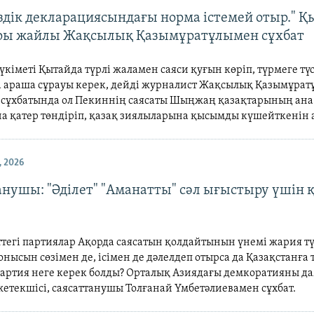
іздік декларациясындағы норма істемей отыр." Қ
ры жайлы Жақсылық Қазымұратұлымен сұхбат
үкіметі Қытайда түрлі жаламен саяси қуғын көріп, түрмеге тү
а араша сұрауы керек, дейді журналист Жақсылық Қазымұрат
 сұхбатында ол Пекиннің саясаты Шыңжаң қазақтарының ана 
а қатер төндіріп, қазақ зиялыларына қысымды күшейткенін 
 2026
анушы: "Әділет" "Аманатты" сәл ығыстыру үшін
тегі партиялар Ақорда саясатын қолдайтынын үнемі жария т
онысын сөзімен де, ісімен де дәлелдеп отырса да Қазақстанға 
партия неге керек болды? Орталық Азиядағы демкоратияны д
етекшісі, саясаттанушы Толғанай Үмбетәлиевамен сұхбат.