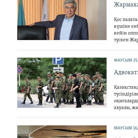
Жармаха
Қос палат
күшіне енб
кейін опп
түскен Жа
МАУСЫМ 25,
Адвокат
Қазақстанд
түсіндіріл
оқиғалард
ахуалы, ж
МАУСЫМ 16,