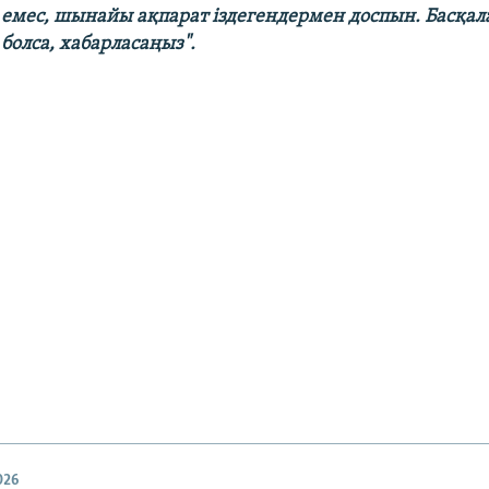
 емес, шынайы ақпарат іздегендермен доспын. Басқал
болса, хабарласаңыз".
026