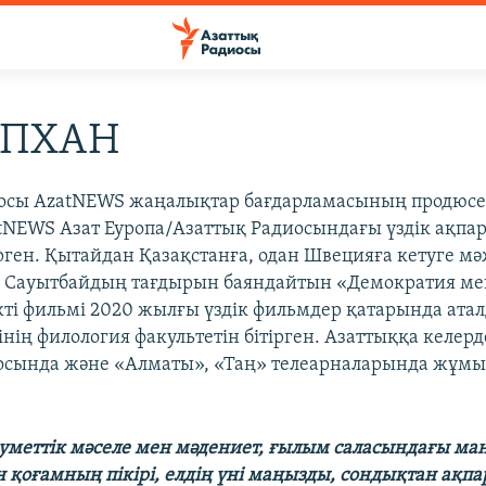
ІПХАН
иосы AzatNEWS жаңалықтар бағдарламасының продюсер
atNEWS Азат Еуропа/Азаттық Радиосындағы үздік ақпа
рген. Қытайдан Қазақстанға, одан Швецияға кетуге м
үл Сауытбайдың тағдырын баяндайтын «Демократия ме
ті фильмі 2020 жылғы үздік фильмдер қатарында атал
нің филология факультетін бітірген. Азаттыққа келер
осында және «Алматы», «Таң» телеарналарында жұмы
еуметтік мәселе мен мәдениет, ғылым саласындағы м
қоғамның пікірі, елдің үні маңызды, сондықтан ақпа