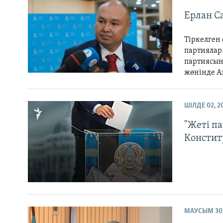
Ерлан С
Тіркелген
партиялар 
партиясын
жөнінде А
ШІЛДЕ 02, 2
"Жеті п
Констит
МАУСЫМ 30,