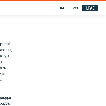
LIVE
РУС
і әрі
раттық
әжбүр
н
ды.
ден
с
аңызды
ратты