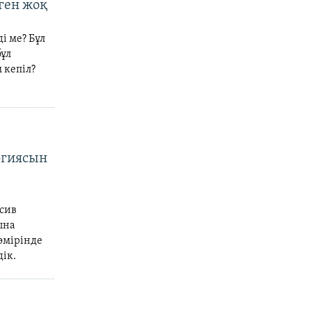
ген жоқ
і ме? Бұл
бұл
 кепіл?
огиясын
ссив
ына
өмірінде
дік.