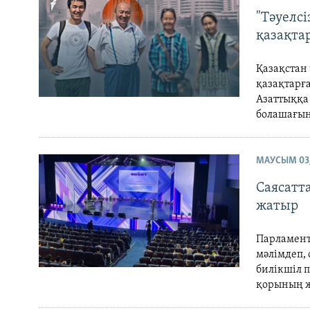
"Тәуелс
қазақта
Қазақстан 
қазақтарғ
Азаттыққа
болашағын
МАУСЫМ 03,
Саясатт
жатыр
Парламент
мәлімдеп, 
билікшіл 
қорының ж