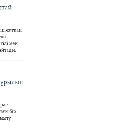
ытай
сіп жатқан
ұлы.
тілі мен
айтады.
 құрылып
үрде
тағы бір
амыту