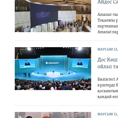
Айдос Са
Amanat-ты 
Тоқаевты 
партияның 
Amanat пар
МАУСЫМ 13,
Дос Көш
ойлап т
Биліктегі
күштерді б
қосылатын
қандай өзг
МАУСЫМ 11,