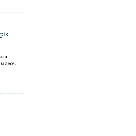
рік
ика
ы десе,
а