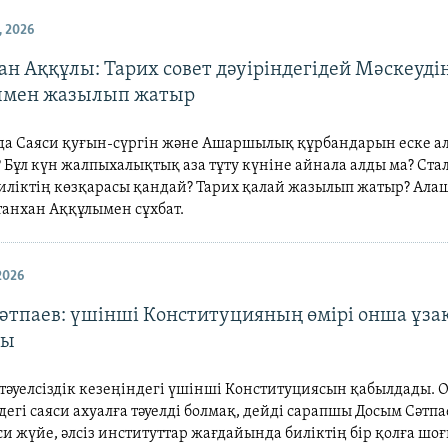
 2026
ан Аққұлы: Тарих совет дәуіріндегідей Мәскеуді
ымен жазылып жатыр
да Саяси қуғын-сүргін және Ашаршылық құрбандарын еске ал
? Бұл күн жалпыхалықтық аза тұту күніне айнала алды ма? Ста
биліктің көзқарасы қандай? Тарих қалай жазылып жатыр? Ал
танхан Аққұлымен сұхбат.
2026
әтпаев: үшінші Конституцияның өмірі онша ұза
ды
 тәуелсіздік кезеңіндегі үшінші Конституциясын қабылдады.
егі саяси ахуалға тәуелді болмақ, дейді сарапшы Досым Сәтпа
и жүйе, әлсіз институттар жағдайында биліктің бір қолға ш