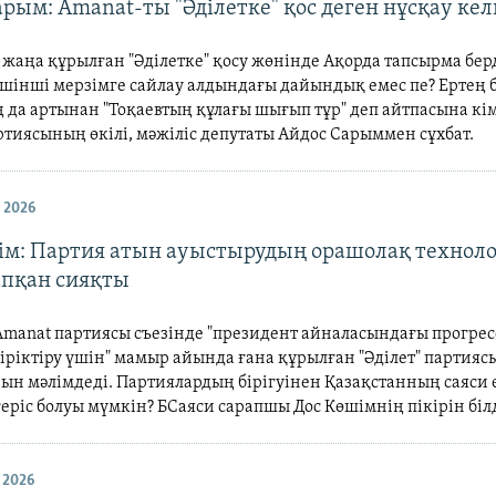
рым: Amanat-ты "Әділетке" қос деген нұсқау кел
жаңа құрылған "Әділетке" қосу жөнінде Ақорда тапсырма берд
үшінші мерзімге сайлау алдындағы дайындық емес пе? Ертең 
да артынан "Тоқаевтың құлағы шығып тұр" деп айтпасына кім
тиясының өкілі, мәжіліс депутаты Айдос Сарыммен сұхбат.
 2026
ім: Партия атын ауыстырудың орашолақ технол
апқан сияқты
 Amanat партиясы съезінде "президент айналасындағы прогре
іріктіру үшін" мамыр айында ғана құрылған "Әділет" партияс
ын мәлімдеді. Партиялардың бірігуінен Қазақстанның саяси 
еріс болуы мүмкін? БСаяси сарапшы Дос Көшімнің пікірін біл
 2026