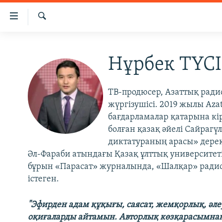
Accessibility
links
İздеу
Skip
ЖАҢАЛЫҚТАР
to
Нұрбек ТҮС
САЯСАТ
main
content
AZATTYQTV
Skip
ТВ-продюсер, Азаттық рад
ҚАҢТАР ОҚИҒАСЫ
to
жүргізушісі. 2019 жылы Az
main
АДАМ ҚҰҚЫҚТАРЫ
бағдарламалар қатарына кі
Navigation
болған қазақ әйелі Сайраг
ӘЛЕУМЕТ
Skip
диктатураның арасы» дерек
to
ӘЛЕМ
Әл-Фараби атындағы Қазақ ұлттық университеті
Search
бұрын «Парасат» журналында, «Шалқар» ради
АРНАЙЫ ЖОБАЛАР
істеген.​
"Эфирден адам құқығы, саясат, жемқорлық, әл
оқиғаларды айтамын. Авторлық көзқарасымнан 