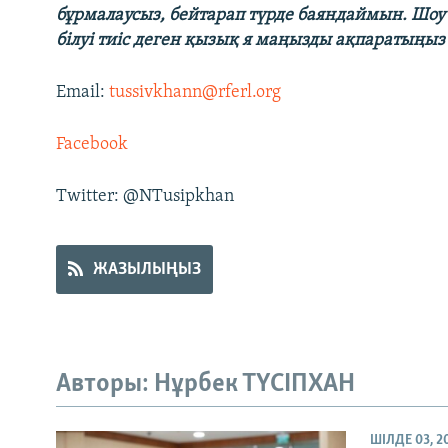
бұрмалаусыз, бейтарап түрде баяндаймын. Шоу
білуі тиіс деген қызық я маңызды ақпаратыңыз 
Email:
tussivkhann@rferl.org
Facebook
Twitter: @NTusipkhan
ЖАЗЫЛЫҢЫЗ
Авторы: Нұрбек ТҮСІПХАН
ШІЛДЕ 03, 2