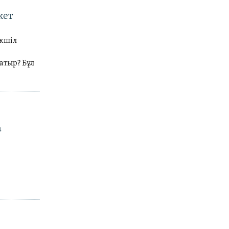
жет
ікшіл
атыр? Бұл
а