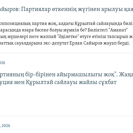
айыров: Партиялар өткеннің жүгінен арылуы қа
 оппозициялық партия жоқ, алдағы Құрылтай сайлауында бил
арасында өзара бәсеке болуы мүмкін бе? Биліктегі "Аманат"
ың мүшелері неге жаппай "Әділетке" өтуге өтініш тапсырып ж
заттық сауалдарына экс-депутат Ерлан Сайыров жауап берді.
026
артияның бір-бірінен айырмашылығы жоқ". Жаң
уция мен Құрылтай сайлауы жайлы сұхбат
 2026