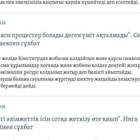
қ пен элитаішілік қақтығыс қаупін күшейтеді деп есептейді.
026
яси процестер болады деген үміт ақталмады". Се
аевпен сұхбат
к желіде Конституция жобасын қолдайтын және қарсы символ
Ресми құрылымдар қоғамда жаңа жобаны қолдау деңгейі жоғар
 әкімшілік ресурс қолданып жатыр деп билікті айыптайды.
нушы балама сауалнама жүргізуді шектеу жағдайды анықтауғ
 бермейді дейді.
026
гі әлімжеттік ісін сотқа жеткізу өте қиын". Инга
мен сұхбат