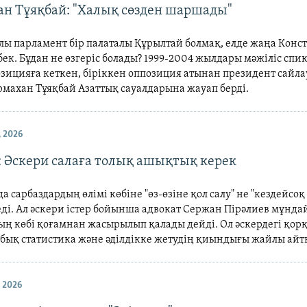
н Тұяқбай: "Халық сөзден шаршады"
алы парламент бір палаталы Құрылтай болмақ, елде жаңа Конс
ек. Бұдан не өзгеріс болады? 1999-2004 жылдары мәжіліс спик
озицияға кеткен, біріккен оппозиция атынан президент сайл
рмахан Тұяқбай Азаттық сауалдарына жауап берді.
 2026
: Әскери салаға толық ашықтық керек
а сарбаздардың өлімі көбіне "өз-өзіне қол салу" не "кездейсоқ
еді. Ал әскери істер бойынша адвокат Сержан Пірәлиев мұнда
ың көбі қоғамнан жасырылып қалады дейді. Ол әскердегі қо
абық статистика және әділдікке жетудің қиындығы жайлы айты
 2026