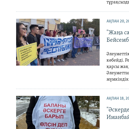
тұрақсызды
АҚПАН 20, 2
"Жаңа са
Бейсемб
Әлеуметті
көбейді. 
қарсы жақ
Әлеуметта
мүмкіндік
АҚПАН 18, 2
"Әскерде
Иманбай