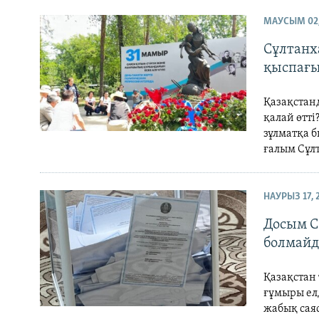
МАУСЫМ 02,
Сұлтанх
қыспағ
Қазақстан
қалай өтті
зұлматқа 
ғалым Сұл
НАУРЫЗ 17, 
Досым С
болмай
Қазақстан
ғұмыры елд
жабық саяс