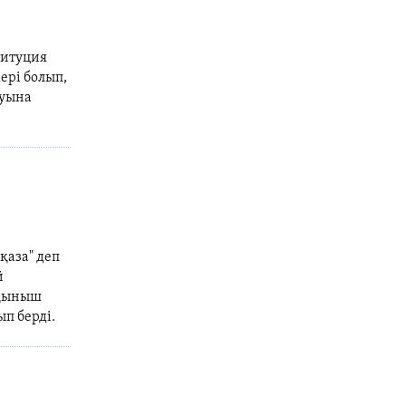
титуция
ері болып,
ауына
 қаза" деп
й
рқыныш
п берді.