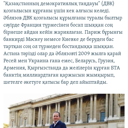
"Қазақстанның демократиялық таңдауы" (ДВК)
қозғалысын құрғаны үшін кек алғысы келеді.
Әблязов ДВК қозғалысы құрылғаны туралы былтыр
сәуірде Франция түрмесінен босап шыққан соң
бірнеше айдан кейін жариялаған. Париж бұрынғы
банкирді Мәскеу немесе Киевке де беруден бас
тартқан соң ол түрмеден бостандыққа шыққан.
Астана тәрізді олар да Әблязовті 2009 жылға қарай
Ресей мен Украина ғана емес, Беларусь, Грузия,
Армения, Қырғызстанда да желілерін құрған БТА
банктің миллиардтаған қаржысын жымқырып,
шетелге әкетуге қатысы бар деп айыптайды.