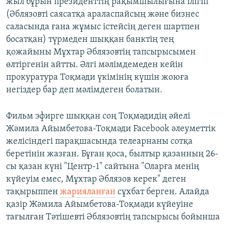
жыл бұрын президенттің рақымшылығына ілігіп
(Әблязовті саясатқа араласпайсың және бизнес
саласында ғана жұмыс істейсің деген шартпен
босатқан) түрмеден шыққан банктің тең
қожайыны Мұхтар Әблязовтің тапсырысымен
өлтіргенін айтты. Әлгі мәлімдемеден кейін
прокуратура Тоқмәди үкімінің күшін жоюға
негіздер бар деп мәлімдеген болатын.
Фильм эфирге шыққан соң Тоқмәдидің әйелі
Жәмила Айымбетова-Тоқмәди Facebook әлеуметтік
желісіндегі парақшасында телеарнаны сотқа
беретінін жазған. Бұған қоса, былтыр қазанның 26-
сы қазан күні "Центр-1" сайтына "Оларға менің
күйеуім емес, Мұхтар Әблязов керек" деген
тақырыппен
жарияланған
сұхбат берген. Алайда
қазір Жәмила Айымбетова-Тоқмәди күйеуіне
тағылған Тәтішевті Әблязовтің тапсырысы бойынша