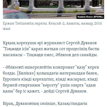
Ержан Тәтішевтің зираты. Кеңсай-2, Алматы, мамыр, 2015
жыл
Құқық қорғаушы әрі журналист Сергей Дуванов
"Тоқмәди ісін" қарап жатқан сот процесінің басты
нысанасы – Тоқмәди емес, Әблязов деп санайды.
- Әблязовті әшкерелейтін компромат "қазу" керек
болды. [Билікке] қолындағы материалдан бөлек,
Еуропаға кімді қорғаштап, кімді жасырып, кімді
бермей отырғанын "көрсету" үшін оларға "адам
қаны" бар іс қажет, - дейді Сергей Дуванов.
Бірақ, Дувановтың сөзінше, Қазақстандағы