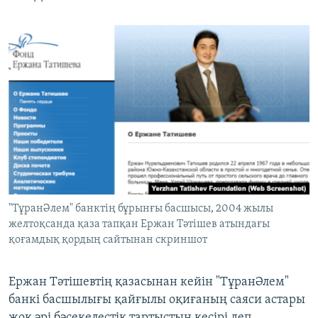
"ТұранӘлем" банктің бұрынғы басшысы, 2004 жылы
желтоқсанда қаза тапқан Ержан Тәтішев атындағы
қоғамдық қордың сайтынан скриншот
Ержан Тәтішевтің қазасынан кейін "ТұранӘлем"
банкі басшылығы қайғылы оқиғаның саяси астары
жоқ әрі бәсекелестік тартыстың кесірі деп