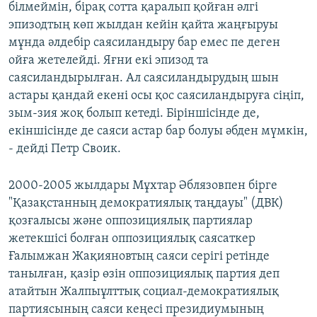
білмеймін, бірақ сотта қаралып қойған әлгі
эпизодтың көп жылдан кейін қайта жаңғыруы
мұнда әлдебір саясиландыру бар емес пе деген
ойға жетелейді. Яғни екі эпизод та
саясиландырылған. Ал саясиландырудың шын
астары қандай екені осы қос саясиландыруға сіңіп,
зым-зия жоқ болып кетеді. Біріншісінде де,
екіншісінде де саяси астар бар болуы әбден мүмкін,
- дейді Петр Своик.
2000-2005 жылдары Мұхтар Әблязовпен бірге
"Қазақстанның демократиялық таңдауы" (ДВК)
қозғалысы және оппозициялық партиялар
жетекшісі болған оппозициялық саясаткер
Ғалымжан Жақияновтың саяси серігі ретінде
танылған, қазір өзін оппозициялық партия деп
атайтын Жалпыұлттық социал-демократиялық
партиясының саяси кеңесі президиумының