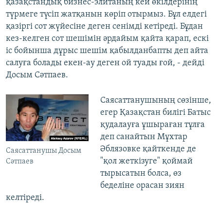
қазақстандық бизнес-элитаның кей өкілдерінің
түрмеге түсіп жатқанын көріп отырмыз. Бұл елдегі
қазіргі сот жүйесіне деген сенімді кетіреді. Бұдан
кез-келген сот шешімін әрдайым қайта қарап, ескі
іс бойынша дұрыс шешім қабылданбапты деп айта
салуға болады екен-ау деген ой туады ғой, - дейді
Досым Сәтпаев.
Саясаттанушының сөзінше,
егер Қазақстан билігі Батыс
қудалауға ұшыраған тұлға
деп санайтын Мұхтар
Әблязовке қайткенде де
Саясаттанушы Досым
"қол жеткізуге" қоймай
Сәтпаев
тырысатын болса, өз
беделіне орасан зиян
келтіреді.