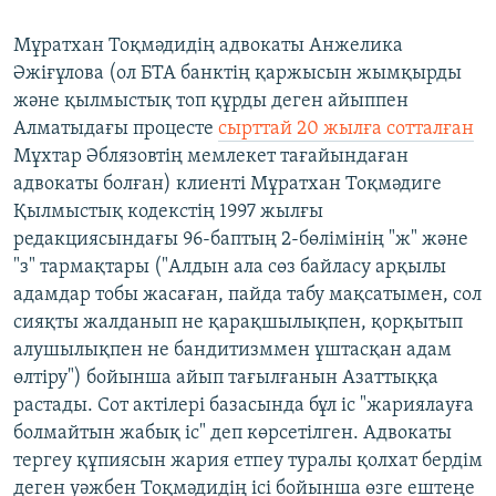
Мұратхан Тоқмәдидің адвокаты Анжелика
Әжіғұлова (ол БТА банктің қаржысын жымқырды
және қылмыстық топ құрды деген айыппен
Алматыдағы процесте
сырттай 20 жылға сотталған
Мұхтар Әблязовтің мемлекет тағайындаған
адвокаты болған) клиенті Мұратхан Тоқмәдиге
Қылмыстық кодекстің 1997 жылғы
редакциясындағы 96-баптың 2-бөлімінің "ж" және
"з" тармақтары ("Алдын ала сөз байласу арқылы
адамдар тобы жасаған, пайда табу мақсатымен, сол
сияқты жалданып не қарақшылықпен, қорқытып
алушылықпен не бандитизммен ұштасқан адам
өлтіру") бойынша айып тағылғанын Азаттыққа
растады. Сот актілері базасында бұл іс "жариялауға
болмайтын жабық іс" деп көрсетілген. Адвокаты
тергеу құпиясын жария етпеу туралы қолхат бердім
деген уәжбен Тоқмәдидің ісі бойынша өзге ештеңе