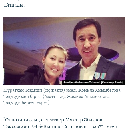
айтпады.
Мұратхан Тоқмәди (оң жақта) әйелі Жәмила Айымбетова-
Тоқмәдимен бірге. (Азаттыққа Жәмила Айымбетова-
Тоқмәди берген сурет)
"Оппозициялық саясаткер Мұхтар Әблязов
Тоқмәдидің ісі бойынша айыпталушы ма?" деген