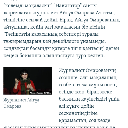
"көлемді мақаласын" "Навигатор" сайты
жариялаған журналист Айгүл Омарова Азаттық
тілшісіне осылай дейді. Бірақ, Айгүл Омарованың
айтуынша, кейін әлгі мақаласын бір кісінің
"Тәтішевтің қазасының себептері туралы
тұжырымдарың кей дөкейлерге ұнамайды,
сондықтан басыңды қатерге тігіп қайтесің" деген
кеңесі бойынша алып тастауға тура келген.
Журналист Омарованың
сөзінше, әлгі мақаланың
сөзбе-сөз мазмұны оның
есінде жоқ, бірақ жеке
басының қауіпсіздігі үшін
Журналист Айгүл
әлі күнге дейін
Омарова
сескенетіндігіне
қарамастан, сол кезде
жасаған тұжырымдарының растығына қазір де