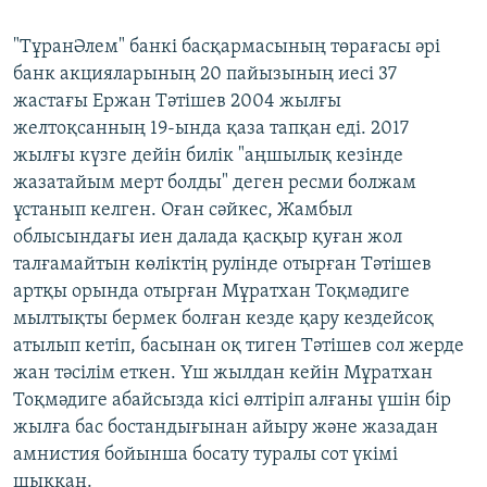
"ТұранӘлем" банкі басқармасының төрағасы әрі
банк акцияларының 20 пайызының иесі 37
жастағы Ержан Тәтішев 2004 жылғы
желтоқсанның 19-ында қаза тапқан еді. 2017
жылғы күзге дейін билік "аңшылық кезінде
жазатайым мерт болды" деген ресми болжам
ұстанып келген. Оған сәйкес, Жамбыл
облысындағы иен далада қасқыр қуған жол
талғамайтын көліктің рулінде отырған Тәтішев
артқы орында отырған Мұратхан Тоқмәдиге
мылтықты бермек болған кезде қару кездейсоқ
атылып кетіп, басынан оқ тиген Тәтішев сол жерде
жан тәсілім еткен. Үш жылдан кейін Мұратхан
Тоқмәдиге абайсызда кісі өлтіріп алғаны үшін бір
жылға бас бостандығынан айыру және жазадан
амнистия бойынша босату туралы сот үкімі
шыққан.