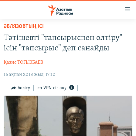
Accessibility
links
Skip
ӘБЛЯЗОВТЫҢ ІСІ
to
ЖАҢАЛЫҚТАР
Тәтішевті "тапсырыспен өлтіру"
main
САЯСАТ
content
ісін "тапсырыс" деп санайды
AZATTYQTV
Skip
to
Қазис ТОҒЫЗБАЕВ
ҚАҢТАР ОҚИҒАСЫ
main
16 ақпан 2018 жыл, 17:10
АДАМ ҚҰҚЫҚТАРЫ
Navigation
Skip
ӘЛЕУМЕТ
Бөлісу
VPN-сіз оқу
to
ӘЛЕМ
Search
АРНАЙЫ ЖОБАЛАР
Русский