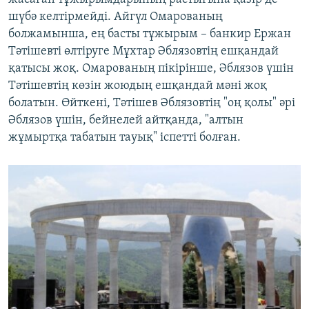
шүбә келтірмейді. Айгүл Омарованың
болжамынша, ең басты тұжырым – банкир Ержан
Тәтішевті өлтіруге Мұхтар Әблязовтің ешқандай
қатысы жоқ. Омарованың пікірінше, Әблязов үшін
Тәтішевтің көзін жоюдың ешқандай мәні жоқ
болатын. Өйткені, Тәтішев Әблязовтің "оң қолы" әрі
Әблязов үшін, бейнелей айтқанда, "алтын
жұмыртқа табатын тауық" іспетті болған.