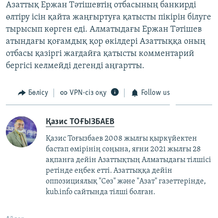
Азаттық Ержан Тәтішевтің отбасының банкирді
өлтіру ісін қайта жаңғыртуға қатысты пікірін білуге
тырысып көрген еді. Алматыдағы Ержан Тәтішев
атындағы қоғамдық қор өкілдері Азаттыққа оның
отбасы қазіргі жағдайға қатысты комментарий
бергісі келмейді дегенді аңғартты.
Бөлісу
VPN-сіз оқу
Follow us
Қазис ТОҒЫЗБАЕВ
Қазис Тоғызбаев 2008 жылғы қыркүйектен
бастап өмірінің соңына, яғни 2021 жылғы 28
ақпанға дейін Азаттықтың Алматыдағы тілшісі
ретінде еңбек етті. Азаттыққа дейін
оппозициялық "Сөз" және "Азат" газеттерінде,
kub.info сайтында тілші болған.