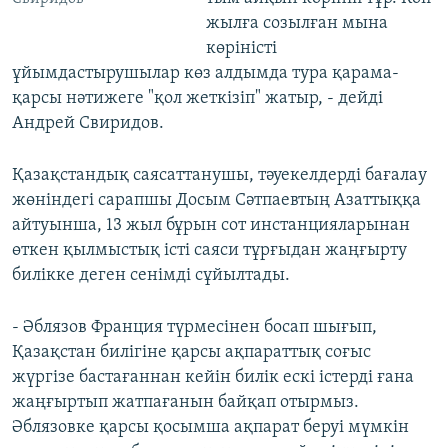
жылға созылған мына
көріністі
ұйымдастырушылар көз алдымда тура қарама-
қарсы нәтижеге "қол жеткізіп" жатыр, - дейді
Андрей Свиридов.
Қазақстандық саясаттанушы, тәуекелдерді бағалау
жөніндегі сарапшы Досым Сәтпаевтың Азаттыққа
айтуынша, 13 жыл бұрын сот инстанцияларынан
өткен қылмыстық істі саяси тұрғыдан жаңғырту
билікке деген сенімді сұйылтады.
- Әблязов Франция түрмесінен босап шығып,
Қазақстан билігіне қарсы ақпараттық соғыс
жүргізе бастағаннан кейін билік ескі істерді ғана
жаңғыртып жатпағанын байқап отырмыз.
Әблязовке қарсы қосымша ақпарат беруі мүмкін