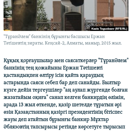
ЖАЗЫЛЫҢЫЗ
Басқа тілдерде
"ТұранӘлем" банкінің бұрынғы басшысы Ержан
Тәтішевтің зираты. Кеңсай-2, Алматы, мамыр, 2015 жыл.
Құқық қорғаушылар мен саясаткерлер "ТұранӘлем"
банкінің тең қожайыны Ержан Тәтішевті
қастандықпен өлтіру ісін қайта қараудың
астарында саяси себеп бар деп санайды. Былтыр
күзге дейін тергеушілер "аң аулап жүргенде болған
жазатайым оқиға" санап келген банкирдің өлімін,
арада 13 жыл өткенде, қазір шетелде тұратын әрі
өзін Қазақстанның қазіргі президентінің бітіспес
жауы деп атайтын бұрынғы банкир Мұхтар
Әблязовтің тапсырысы ретінде көрсетуге тырысып