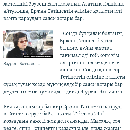
жетекшісі Зәуреш Батталованың Азаттық тілшісіне
айтуынша, Ержан Тәтішевтің өліміне қатысты істі
қайта қараудың саяси астары бар.
- Сонда бұл қалай болғаны,
Ержан Тәтішев белгілі
банкир, дүйім жұртқа
танымал еді ғой, оны кім
өлтіргенін сол кезде неге
Зәуреш Батталова
ашпаған. Сондықан қазір
Тәтішевтің өліміне қатысты
сұрақ туған кезде мұның әлдебір саяси астары бар
деуден өзге ой тумайды, - дейді Зәуреш Батталова.
Кей сарапшылар банкир Ержан Тәтішевті өлтіруді
қайта тексеруге байланысты "Әблязов ісін"
қозғаудың қажеті жоқ деп санайды. Мысалы, сол
кезде, яғни Тәтішевтің қазасына іле-шала жазған