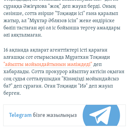
сұраққа Әжіғұлова "жоқ" деп жауап берді. Оның
сөзінше, сотта әзірше "Тоқмәди ісі" ғана қаралып
жатыр, ал "Мұхтар Әблязов ісін" жеке өндіріске
бөліп тастаған әрі ол іс бойынша тергеу амалдары
әлі аяқталмаған.
16 ақпанда ақпарат агенттіктері істі қараған
алғашқы сот отырысында Мұратхан Тоқмәди
"айыпты мойындайтынын мәлімдеді"
деп
хабарлады. Сотта прокурор айыптау актісін оқыған
соң судья сотталушыдан "Кінәңізді мойындайсыз
ба?" деп сұраған. Оған Тоқмәди "Иә" деп жауап
берген.
Telegram
бізге жазылыңыз