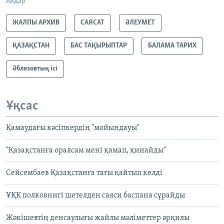
Айдар
ЖАЛПЫ АРХИВ
САЯСАТ
ӘЛЕУМЕТ
ҚАЗАҚСТАН
БАС ТАҚЫРЫПТАР
БАЛАМА ТАРИХ
Әблязовтың ісі
Ұқсас
Қамаудағы кәсіпкердің "мойындауы"
"Қазақстанға оралсам мені қамап, қинайды"
Сейсембаев Қазақстанға тағы қайтып келді
ҰҚК полковнигі шетелден саяси баспана сұрайды
Жәкішевтің денсаулығы жайлы мәліметтер әрқилы