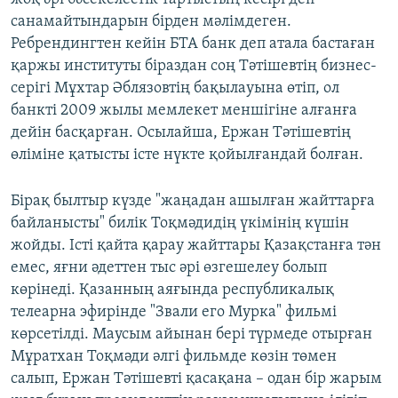
санамайтындарын бірден мәлімдеген.
Ребрендингтен кейін БТА банк деп атала бастаған
қаржы институты біраздан соң Тәтішевтің бизнес-
серігі Мұхтар Әблязовтің бақылауына өтіп, ол
банкті 2009 жылы мемлекет меншігіне алғанға
дейін басқарған. Осылайша, Ержан Тәтішевтің
өліміне қатысты істе нүкте қойылғандай болған.
Бірақ былтыр күзде "жаңадан ашылған жайттарға
байланысты" билік Тоқмәдидің үкімінің күшін
жойды. Істі қайта қарау жайттары Қазақстанға тән
емес, яғни әдеттен тыс әрі өзгешелеу болып
көрінеді. Қазанның аяғында республикалық
телеарна эфирінде "Звали его Мурка" фильмі
көрсетілді. Маусым айынан бері түрмеде отырған
Мұратхан Тоқмәди әлгі фильмде көзін төмен
салып, Ержан Тәтішевті қасақана – одан бір жарым