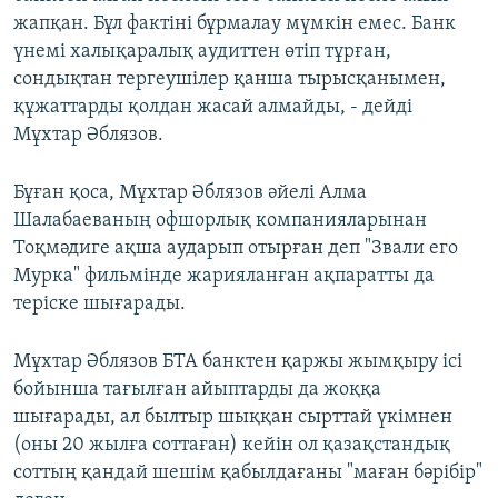
жапқан. Бұл фактіні бұрмалау мүмкін емес. Банк
үнемі халықаралық аудиттен өтіп тұрған,
сондықтан тергеушілер қанша тырысқанымен,
құжаттарды қолдан жасай алмайды, - дейді
Мұхтар Әблязов.
Бұған қоса, Мұхтар Әблязов әйелі Алма
Шалабаеваның офшорлық компанияларынан
Тоқмәдиге ақша аударып отырған деп "Звали его
Мурка" фильмінде жарияланған ақпаратты да
теріске шығарады.
Мұхтар Әблязов БТА банктен қаржы жымқыру ісі
бойынша тағылған айыптарды да жоққа
шығарады, ал былтыр шыққан сырттай үкімнен
(оны 20 жылға соттаған) кейін ол қазақстандық
соттың қандай шешім қабылдағаны "маған бәрібір"