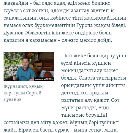
жағдайды – бұл елде адал, әділ және билікке
тәуелсіз сот жоғын, адамды азаптау әдеттегі іс
саналатынын, оны көбінесе тіпті жасырмайтынын
немесе олақ бүркемелейтінін Еуропа жақсы біледі.
Дуванов Әблязовтің ісін жеке өндіріске бөліп
қарасын я қарамасын – ол өзге мәселе дейді.
- Істі жеке бөліп қарау үшін
әуелі кінәсін күшпен
мойындатып алу қажет
болды. Оларға тапсырысты
орындағаны үшін айыпты
Журналист, құқық
дегенді сот арқылы
қорғаушы Сергей
Дуванов
растатып алу қажет. Сот
мұны растады, енді
тапсырыс берушіні
соттаймыз деп айту қажет. Мұның бәрі түсінікті
жайт. Бірақ ең басты сұрақ – мына сотқа, мына