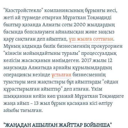
"Казстройстекло" компаниясының бұрынғы иесі,
жеті ай түрмеде отырған Мұратхан Тоқмәдиді
былтыр қазанда Алматы соты 2000 жылдардың
басында бопсалаумен айналысқан және заңсыз
қару сақтаған деп айыптап,
үш жылға соттаған
.
Мұның алдында билік бизнесменнің прокурормен
"кінәсін мойындайтыны туралы" процессуалдық
келісім жасасқанын мәлімдеген. 2017 жылы 12
маусымда Алматыда арнайы құрылымдардың
операциясы кезінде
ұсталған
бизнесменнің
туыстары мен жақтастары бұл айыптарды "ойдан
құрастырылған айыптар" деп атаған. Үкім
шыққаннан кейін көп ұзамай Мұратхан Тоқмәдиге
жаңа айып – 13 жыл бұрын қасақана кісі өлтіру
айыбы тағылған.
"ЖАҢАДАН АШЫЛҒАН ЖАЙТТАР БОЙЫНША"