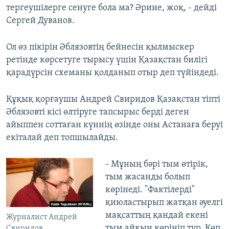
тергеушілерге сенуге бола ма? Әрине, жоқ, - дейді
Сергей Дуванов.
Ол өз пікірін Әблязовтің бейнесін қылмыскер
ретінде көрсетуге тырысу үшін Қазақстан билігі
қарадүрсін схеманы қолданып отыр деп түйіндеді.
Құқық қорғаушы Андрей Свиридов Қазақстан тіпті
Әблязовті кісі өлтіруге тапсырыс берді деген
айыппен соттаған күннің өзінде оны Астанаға беруі
екіталай деп топшылайды.
- Мұның бәрі тым өтірік,
тым жасанды болып
көрінеді. "Фактілерді"
қиюластырып жатқан әуелгі
мақсаттың қандай екені
Журналист Андрей
тым айқын көрініп тұр. Көп
Свиридов