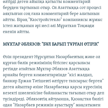
өлтірді деген айыпқа қатысты комментарий
беруден тартынып отыр. Ол Азаттыққа сот процесі
аяқталған соң ғана комментарий бере алатынын
айтты. Бірақ "Казстройстекло" компаниясы жұмыс
істеп жатқанын әрі иесі әлі Мұратхан Тоқмәди
екенін айтты.
МҰХТАР ӘБЛЯЗОВ: "БҰЛ БАРЫП ТҰРҒАН ӨТІРІК"
Өзін президент Нұрсұлтан Назарбаевтың және ол
құрған билік режиімінің бітіспес қарсыласы
ретінде атайтын Мұхтар Әблязов Азаттыққа
арнайы берген комментариінде "кісі жалдап,
банкир Ержан Тәтішевті өлтіруге тапсырыс берген"
деген айыптар өзіне Назарбаевқа қарсы күресінің
кезекті шиеленісіне байланысты тағылып отыр деп
түсіндіреді. Әблязовтің айтуынша, Қазақстан билігі
одан "Назарбаев режимін ауыстыру" мақсатымен