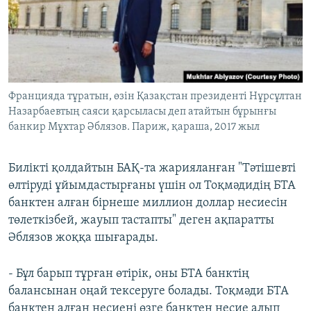
Францияда тұратын, өзін Қазақстан президенті Нұрсұлтан
Назарбаевтың саяси қарсыласы деп атайтын бұрынғы
банкир Мұхтар Әблязов. Париж, қараша, 2017 жыл
Билікті қолдайтын БАҚ-та жарияланған "Тәтішевті
өлтіруді ұйымдастырғаны үшін ол Тоқмәдидің БТА
банктен алған бірнеше миллион доллар несиесін
төлеткізбей, жауып тастапты" деген ақпаратты
Әблязов жоққа шығарады.
- Бұл барып тұрған өтірік, оны БТА банктің
балансынан оңай тексеруге болады. Тоқмәди БТА
банктен алған несиені өзге банктен несие алып