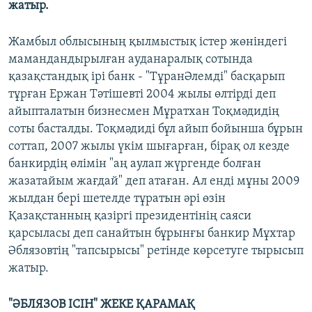
жатыр.
Жамбыл облысының қылмыстық істер жөніндегі
мамандандырылған ауданаралық сотында
қазақстандық ірі банк - "ТұранӘлемді" басқарып
тұрған Ержан Тәтішевті 2004 жылы өлтірді деп
айыпталатын бизнесмен Мұратхан Тоқмәдидің
соты басталды. Тоқмәдиді бұл айып бойынша бұрын
соттап, 2007 жылы үкім шығарған, бірақ ол кезде
банкирдің өлімін "аң аулап жүргенде болған
жазатайым жағдай" деп атаған. Ал енді мұны 2009
жылдан бері шетелде тұратын әрі өзін
Қазақстанның қазіргі президентінің саяси
қарсыласы деп санайтын бұрынғы банкир Мұхтар
Әблязовтің "тапсырысы" ретінде көрсетуге тырысып
жатыр.
"ӘБЛЯЗОВ ІСІН" ЖЕКЕ ҚАРАМАҚ