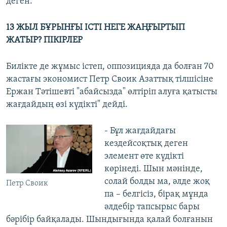
деген.
13 ЖЫЛ БҰРЫНҒЫ ІСТІ НЕГЕ ЖАҢҒЫРТЫП
ЖАТЫР? ПІКІРЛЕР
Билікте де жұмыс істеп, оппозицияда да болған 70
жастағы экономист Петр Своик Азаттық тілшісіне
Ержан Тәтішевті "абайсызда" өлтіріп алуға қатысты
жағдайдың өзі күдікті" дейді.
- Бұл жағдайдағы
кездейсоқтық деген
элемент өте күдікті
көрінеді. Шын мәнінде,
солай болды ма, әлде жоқ
Петр Своик
па – белгісіз, бірақ мұнда
әлдебір тапсырыс бары
бәрібір байқалады. Шындығында қалай болғанын