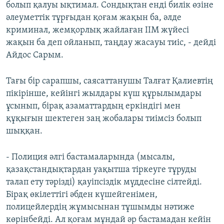
болып қалуы ықтимал. Сондықтан енді билік өзіне
әлеуметтік тұрғыдан қоғам жақын ба, әлде
криминал, жемқорлық жайлаған ІІМ жүйесі
жақын ба деп ойланып, таңдау жасауы тиіс, - дейді
Айдос Сарым.
Тағы бір сарапшы, саясаттанушы Талғат Қалиевтің
пікірінше, кейінгі жылдары күш құрылымдары
ұсынып, бірақ азаматтардың еркіндігі мен
құқығын шектеген заң жобалары тиімсіз болып
шыққан.
- Полиция әлгі бастамаларында (мысалы,
қазақстандықтардан уақытша тіркеуге тұруды
талап ету тәрізді) қауіпсіздік мүддесіне сілтейді.
Бірақ өкілеттігі әбден күшейгенімен,
полицейлердің жұмысынан тұшымды нәтиже
көрінбейді. Ал қоғам мұндай әр бастамадан кейін