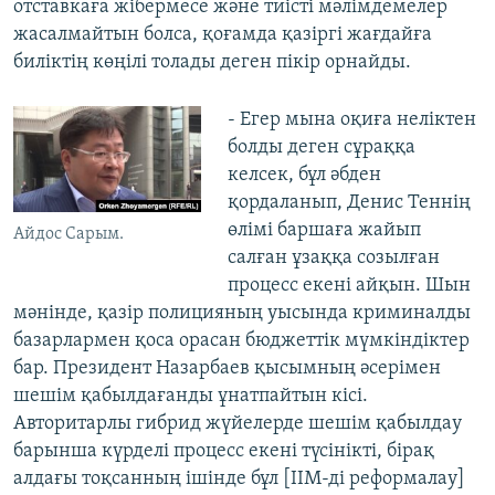
отставкаға жібермесе және тиісті мәлімдемелер
жасалмайтын болса, қоғамда қазіргі жағдайға
биліктің көңілі толады деген пікір орнайды.
- Егер мына оқиға неліктен
болды деген сұраққа
келсек, бұл әбден
қордаланып, Денис Теннің
өлімі баршаға жайып
Айдос Сарым.
салған ұзаққа созылған
процесс екені айқын. Шын
мәнінде, қазір полицияның уысында криминалды
базарлармен қоса орасан бюджеттік мүмкіндіктер
бар. Президент Назарбаев қысымның әсерімен
шешім қабылдағанды ұнатпайтын кісі.
Авторитарлы гибрид жүйелерде шешім қабылдау
барынша күрделі процесс екені түсінікті, бірақ
алдағы тоқсанның ішінде бұл [ІІМ-ді реформалау]