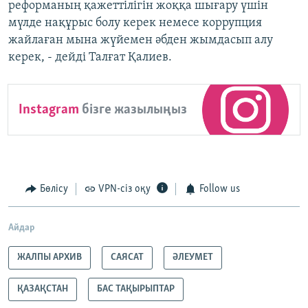
реформаның қажеттілігін жоққа шығару үшін
мүлде нақұрыс болу керек немесе коррупция
жайлаған мына жүйемен әбден жымдасып алу
керек, - дейді Талғат Қалиев.
Instagram
бізге жазылыңыз
Бөлісу
VPN-сіз оқу
Follow us
Айдар
ЖАЛПЫ АРХИВ
САЯСАТ
ӘЛЕУМЕТ
ҚАЗАҚСТАН
БАС ТАҚЫРЫПТАР