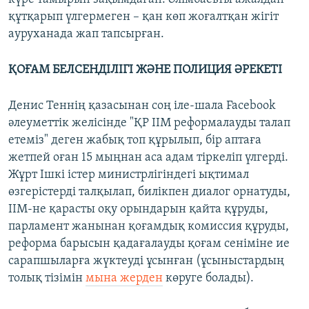
құтқарып үлгермеген – қан көп жоғалтқан жігіт
ауруханада жап тапсырған.
ҚОҒАМ БЕЛСЕНДІЛІГІ ЖӘНЕ ПОЛИЦИЯ ӘРЕКЕТІ
Денис Теннің қазасынан соң іле-шала Facebook
әлеуметтік желісінде "ҚР ІІМ реформалауды талап
етеміз" деген жабық топ құрылып, бір аптаға
жетпей оған 15 мыңнан аса адам тіркеліп үлгерді.
Жұрт Ішкі істер министрлігіндегі ықтимал
өзгерістерді талқылап, билікпен диалог орнатуды,
ІІМ-не қарасты оқу орындарын қайта құруды,
парламент жанынан қоғамдық комиссия құруды,
реформа барысын қадағалауды қоғам сеніміне ие
сарапшыларға жүктеуді ұсынған (ұсыныстардың
толық тізімін
мына жерден
көруге болады).