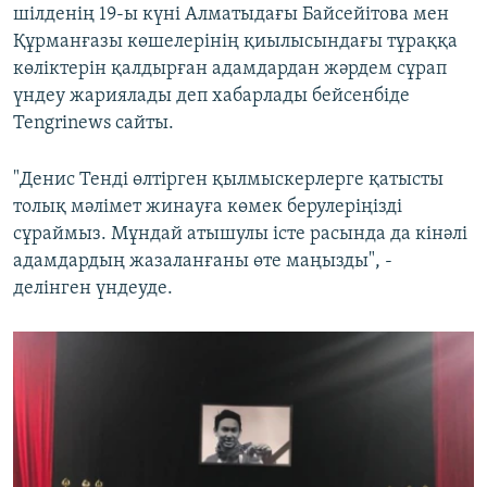
шілденің 19-ы күні Алматыдағы Байсейітова мен
Құрманғазы көшелерінің қиылысындағы тұраққа
көліктерін қалдырған адамдардан жәрдем сұрап
үндеу жариялады деп хабарлады бейсенбіде
Tengrinews сайты.
"Денис Тенді өлтірген қылмыскерлерге қатысты
толық мәлімет жинауға көмек берулеріңізді
сұраймыз. Мұндай атышулы істе расында да кінәлі
адамдардың жазаланғаны өте маңызды", -
делінген үндеуде.