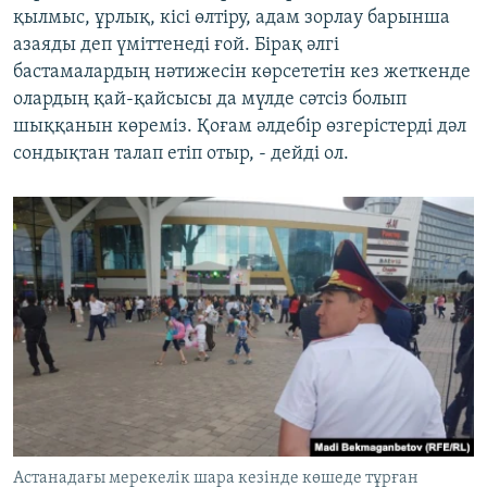
қылмыс, ұрлық, кісі өлтіру, адам зорлау барынша
азаяды деп үміттенеді ғой. Бірақ әлгі
бастамалардың нәтижесін көрсететін кез жеткенде
олардың қай-қайсысы да мүлде сәтсіз болып
шыққанын көреміз. Қоғам әлдебір өзгерістерді дәл
сондықтан талап етіп отыр, - дейді ол.
Астанадағы мерекелік шара кезінде көшеде тұрған