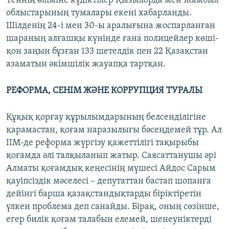
Теннің өліміне күдіктілер Қызылорда мен Жамбыл
облыстарының тумалары екені хабарланды.
Шілденің 24-і мен 30-ы аралығына жоспарланған
шараның алғашқы күнінде ғана полицейлер көші-
қон заңын бұзған 133 шетелдік пен 22 Қазақстан
азаматын әкімшілік жауапқа тартқан.
РЕФОРМА, СЕНІМ ЖӘНЕ КОРРУПЦИЯ ТУРАЛЫ
Құқық қорғау құрылымдарының белсенділігіне
қарамастан, қоғам наразылығы бәсеңдемей тұр. Ал
ІІМ-де реформа жүргізу қажеттілігі тақырыбы
қоғамда әлі талқыланып жатыр. Саясаттанушы әрі
Алматы қоғамдық кеңесінің мүшесі Айдос Сарым
қауіпсіздік мәселесі – депутаттан бастап шопанға
дейінгі барша қазақстандықтарды біріктіретін
үлкен проблема деп санайды. Бірақ, оның сөзінше,
егер билік қоғам талабын елемей, шенеуніктерді