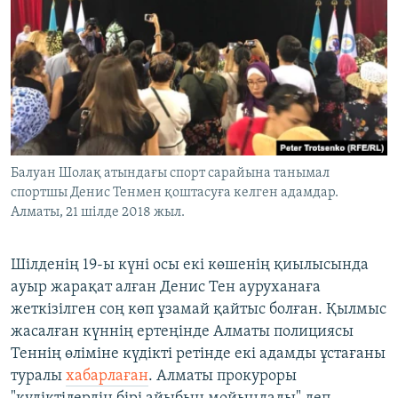
Балуан Шолақ атындағы спорт сарайына танымал
спортшы Денис Тенмен қоштасуға келген адамдар.
Алматы, 21 шілде 2018 жыл.
Шілденің 19-ы күні осы екі көшенің қиылысында
ауыр жарақат алған Денис Тен ауруханаға
жеткізілген соң көп ұзамай қайтыс болған. Қылмыс
жасалған күннің ертеңінде Алматы полициясы
Теннің өліміне күдікті ретінде екі адамды ұстағаны
туралы
хабарлаған
. Алматы прокуроры