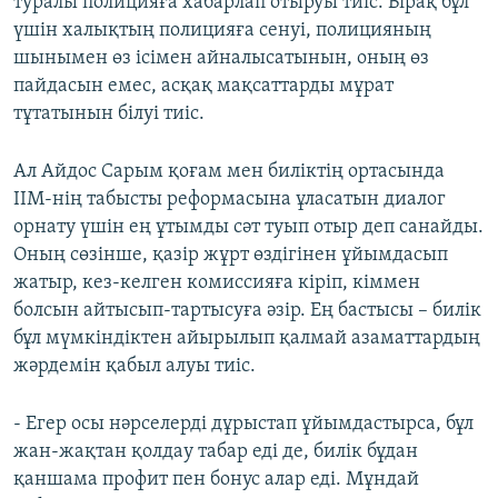
туралы полицияға хабарлап отыруы тиіс. Бірақ бұл
үшін халықтың полицияға сенуі, полицияның
шынымен өз ісімен айналысатынын, оның өз
пайдасын емес, асқақ мақсаттарды мұрат
тұтатынын білуі тиіс.
Ал Айдос Сарым қоғам мен биліктің ортасында
ІІМ-нің табысты реформасына ұласатын диалог
орнату үшін ең ұтымды сәт туып отыр деп санайды.
Оның сөзінше, қазір жұрт өздігінен ұйымдасып
жатыр, кез-келген комиссияға кіріп, кіммен
болсын айтысып-тартысуға әзір. Ең бастысы – билік
бұл мүмкіндіктен айырылып қалмай азаматтардың
жәрдемін қабыл алуы тиіс.
- Егер осы нәрселерді дұрыстап ұйымдастырса, бұл
жан-жақтан қолдау табар еді де, билік бұдан
қаншама профит пен бонус алар еді. Мұндай