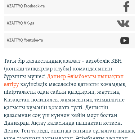
AZATTYQ Facebook-та
AZATTYQ VK-да
AZATTYQ Youtube-та
Тағы бір қазақстандық азамат – ақтөбелік КВН
(көңілді тапқырлар клубы) командасының
бұрынғы мүшесі
Данияр Әлімбаевты пышақтап
өлтіру
қауіпсіздік мәселесіне қатысты қоғамдық
пікірталасты одан сайын қыздырып, жұрттың
Қазақстан полициясы жұмысының тиімділігіне
қатысты күмәнін қоюлата түсті. Денистің
қазасынан соң үш күннен кейін мерт болған
Даниярды Ақтау қаласында пышақтап кеткен.
Денис Тен тәрізді, оның да санына сұғылған пышақ
күре тамырын зақымдаған. Әлімбаевты ажалдан