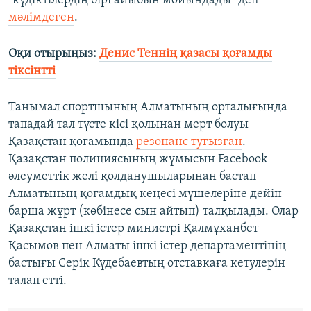
"күдіктілердің бірі айыбын мойындады" деп
мәлімдеген
.
Оқи отырыңыз:
Денис Теннің қазасы қоғамды
тіксінтті
Танымал спортшының Алматының орталығында
тападай тал түсте кісі қолынан мерт болуы
Қазақстан қоғамында
резонанс туғызған
.
Қазақстан полициясының жұмысын Facebook
әлеуметтік желі қолданушыларынан бастап
Алматының қоғамдық кеңесі мүшелеріне дейін
барша жұрт (көбінесе сын айтып) талқылады. Олар
Қазақстан ішкі істер министрі Қалмұханбет
Қасымов пен Алматы ішкі істер департаментінің
бастығы Серік Күдебаевтың отставкаға кетулерін
талап етті.