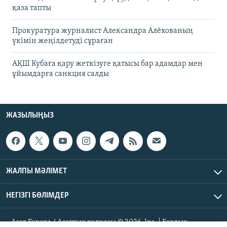
қаза тапты
Прокуратура журналист Александра Алёхованың
үкімін жеңілдетуді сұраған
АҚШ Кубаға қару жеткізуге қатысы бар адамдар мен
ұйымдарға санкция салды
ЖАЗЫЛЫҢЫЗ
ЖАЛПЫ МӘЛІМЕТ
НЕГІЗГІ БӨЛІМДЕР
Азат Еуропа / Азаттық радиосы © 2026, Inc. | Барлық