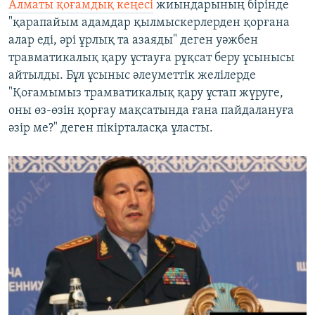
Алматы қоғамдық кеңесі
жиындарының бірінде
"қарапайым адамдар қылмыскерлерден қорғана
алар еді, әрі ұрлық та азаяды" деген уәжбен
травматикалық қару ұстауға рұқсат беру ұсынысы
айтылды. Бұл ұсыныс әлеуметтік желілерде
"Қоғамымыз трамватикалық қару ұстап жүруге,
оны өз-өзін қорғау мақсатында ғана пайдалануға
әзір ме?" деген пікірталасқа ұласты.