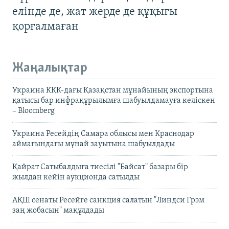
елінде де, жат жерде де құқығы
қорғалмаған
Жаңалықтар
Украина КҚК-дағы Қазақстан мұнайының экспортына
қатысы бар инфрақұрылымға шабуылдамауға келіскен
– Bloomberg
Украина Ресейдің Самара облысы мен Краснодар
аймағындағы мұнай зауытына шабуылдады
Қайрат Сатыбалдыға тиесілі "Байсат" базары бір
жылдан кейін аукционда сатылды
АҚШ сенаты Ресейге санкция салатын "Линдси Грэм
заң жобасын" мақұлдады