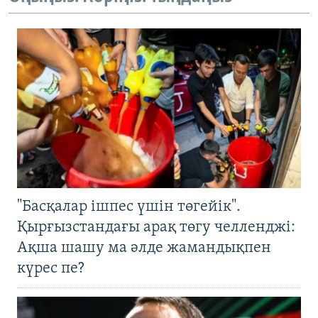
"Басқалар ішпес үшін төгейік".
Қырғызстандағы арақ төгу челленджі:
Ақша шашу ма әлде жамандықпен
күрес пе?