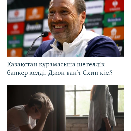
Қазақстан құрамасына шетелдік
бапкер келді. Джон ван’т Схип кім?