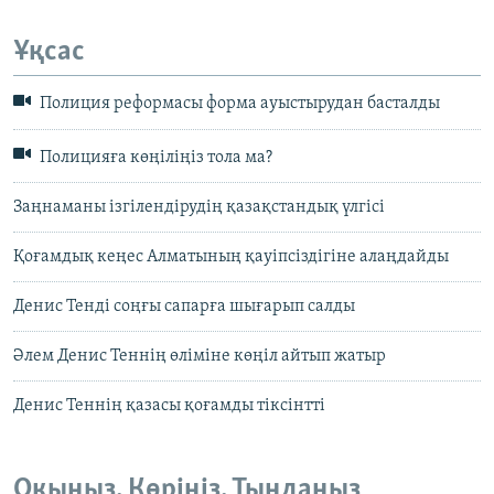
Ұқсас
Полиция реформасы форма ауыстырудан басталды
Полицияға көңіліңіз тола ма?
Заңнаманы ізгілендірудің қазақстандық үлгісі
Қоғамдық кеңес Алматының қауіпсіздігіне алаңдайды
Денис Тенді соңғы сапарға шығарып салды
Әлем Денис Теннің өліміне көңіл айтып жатыр
Денис Теннің қазасы қоғамды тіксінтті
Оқыңыз. Көріңіз. Тыңдаңыз