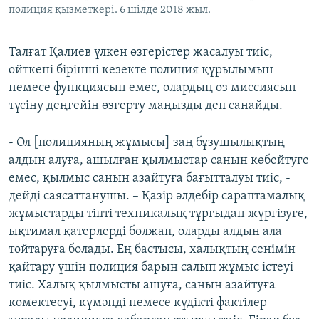
полиция қызметкері. 6 шілде 2018 жыл.
Талғат Қалиев үлкен өзгерістер жасалуы тиіс,
өйткені бірінші кезекте полиция құрылымын
немесе функциясын емес, олардың өз миссиясын
түсіну деңгейін өзгерту маңызды деп санайды.
- Ол [полицияның жұмысы] заң бұзушылықтың
алдын алуға, ашылған қылмыстар санын көбейтуге
емес, қылмыс санын азайтуға бағытталуы тиіс, -
дейді саясаттанушы. – Қазір әлдебір сараптамалық
жұмыстарды тіпті техникалық тұрғыдан жүргізуге,
ықтимал қатерлерді болжап, оларды алдын ала
тойтаруға болады. Ең бастысы, халықтың сенімін
қайтару үшін полиция барын салып жұмыс істеуі
тиіс. Халық қылмысты ашуға, санын азайтуға
көмектесуі, күмәнді немесе күдікті фактілер