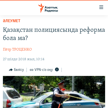
Accessibility
links
Skip
ӘЛЕУМЕТ
to
ЖАҢАЛЫҚТАР
Қазақстан полициясында реформа
main
САЯСАТ
content
бола ма?
AZATTYQTV
Skip
to
Пётр ТРОЦЕНКО
ҚАҢТАР ОҚИҒАСЫ
main
27 шілде 2018 жыл, 10:14
АДАМ ҚҰҚЫҚТАРЫ
Navigation
Skip
ӘЛЕУМЕТ
Бөлісу
VPN-сіз оқу
to
ӘЛЕМ
Search
АРНАЙЫ ЖОБАЛАР
Русский