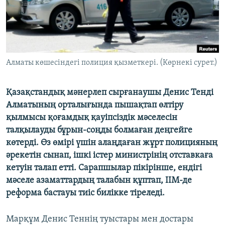
ЖАЗЫЛЫҢЫЗ
Басқа тілдерде
Алматы көшесіндегі полиция қызметкері. (Көрнекі сурет.)
Қазақстандық мәнерлеп сырғанаушы Денис Тенді
Алматының орталығында пышақтап өлтіру
қылмысы қоғамдық қауіпсіздік мәселесін
талқылауды бұрын-соңды болмаған деңгейге
көтерді. Өз өмірі үшін алаңдаған жұрт полицияның
әрекетін сынап, ішкі істер министрінің отставкаға
кетуін талап етті. Сарапшылар пікірінше, ендігі
мәселе азаматтардың талабын құптап, ІІМ-де
реформа бастауы тиіс билікке тіреледі.
Марқұм Денис Теннің туыстары мен достары