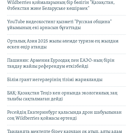
Wildberries қоймаларының бір бөлігін "Қазақстан,
Өзбекстан және Беларуське көшірмек"
YouTube видеохостинг қызметі "Русская община"
ұйымының екі арнасын бұғаттады
Орталық Азия 2025 жылы әлемде туризм ең жылдам
өскен өңір атанды
Пашинян: Армения Еуроодақ пен ЕАЭО-ның бірін
таңдау жайлы референдум өткізбейді
Білім грант иегерлерінің тізімі жарияланды
БАҚ: Қазақстан Теңіз кен орнында экологиялық заң
талабы сақталмаған дейді
Ресейдің Екатеринбург қаласында дрон шабуылынан
соң Wildberries қоймасы өртенді
Таиландта мектепте біреу қарудан оқ атып, алты адам