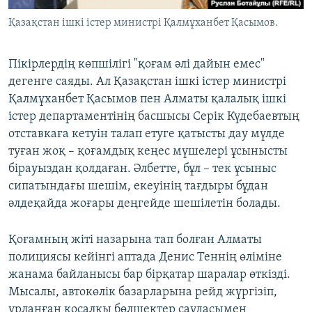
Қазақстан ішкі істер министрі Қалмұханбет Қасымов.
Пікірлердің көпшілігі "қоғам әлі дайын емес"
дегенге саяды. Ал Қазақстан ішкі істер министрі
Қалмұханбет Қасымов пен Алматы қалалық ішкі
істер департаментінің басшысы Серік Күдебаевтың
отставкаға кетуін талап етуге қатысты дау мүлде
туған жоқ – қоғамдық кеңес мүшелері ұсынысты
бірауыздан қолдаған. Әлбетте, бұл – тек ұсыныс
сипатындағы шешім, екеуінің тағдыры бұдан
әлдеқайда жоғары деңгейде шешілетін болады.
Қоғамның жіті назарына тап болған Алматы
полициясы кейінгі аптада Денис Теннің өліміне
жанама байланысы бар бірқатар шаралар өткізді.
Мысалы, автокөлік базарларына рейд жүргізіп,
ұрланған қосалқы бөлшектер саудасымен