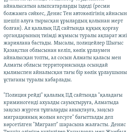
айналысатын алыпсатарларды іздеді (ресми
болжамға сәйкес, Денис Тен автокөлігінің айнасын
шешіп алуға тырысқан ұрылардың қолынан мерт
болған). Ал қалалық ІІД сайтында құқық қорғау
органдарының тиімді жұмысы туралы ақпарат жиі
жариялана бастады. Мысалы, полицейлер Шығыс
Қазақстан облысынан келіп, көлік ұрлаумен
айналысқан топты, ал сосын Алматы қаласы мен
Алматы облысы территориясында осындай
қылмыспен айналысқан тағы бір көлік ұрлаушыны
ұстағаны туралы хабарлады.
"Полиция рейді" қалалық ІІД сайтында "қаладағы
криминогенді ахуалды сауықтыруға, Алматыда
заңсыз жүрген тұлғаларды анықтауға, заңсыз
миграцияның жолын кесуге" бағытталды деп
көрсетілген "Мигрант" шарасына жалғасты. Денис