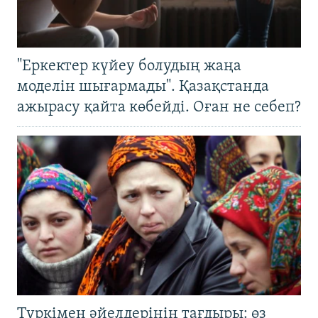
"Еркектер күйеу болудың жаңа
моделін шығармады". Қазақстанда
ажырасу қайта көбейді. Оған не себеп?
Түркімен әйелдерінің тағдыры: өз