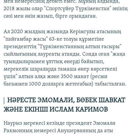
мен немересінің дебюті емес. Мұның алдында,
2018 жылы олар "Спортсүйер Түркіменстан" әнінің
сөзі мен әнін жазып, бірге орындаған.
Ал 2020 жылдың жазында Керімгулы атасының
"пайғамбар жасы" 63-ке толуы құрметіне
президенттің "Түркіменстанның алтын ғасыры"
сыйлығының лауреаты атанды. Сонда оған "жаңа
туындыларымен ұлттық өнерді байытып,
мерекелік шараларда тамаша өнер көрсеткені
үшін" алтын алқа және 3500 манат (ресми
бағаммен 1000 долларға жетеғабыл) табысталған.
НӘРЕСТЕ ЭМОМАЛИ, БӨБЕК ШАВКАТ
ЖӘНЕ ЕКІНШІ ИСЛАМ КАРИМОВ
Наурыз мерекесі кезінде президент Эмомали
Рахмонның немересі Анушерванның да аты