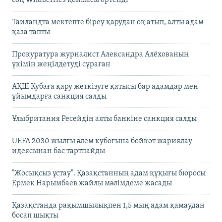
Таиландта мектепте біреу қарудан оқ атып, алты адам
қаза тапты
Прокуратура журналист Александра Алёхованың
үкімін жеңілдетуді сұраған
АҚШ Кубаға қару жеткізуге қатысы бар адамдар мен
ұйымдарға санкция салды
Ұлыбритания Ресейдің алты банкіне санкция салды
UEFA 2030 жылғы әлем кубогына бойкот жариялау
идеясынан бас тартпайды
"Жосықсыз ұстау". Қазақстанның адам құқығы бюросы
Ермек Нарымбаев жайлы мәлімдеме жасады
Қазақстанда рақымшылықпен 1,5 мың адам қамаудан
босап шықты