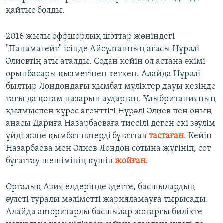
қайтыс болды.
2016 жылы оффшорлық шоттар жөніндегі
"Панамагейт" ісінде Айсұлтанның ағасы Нұрәлі
Әлиевтің аты аталды. Содан кейін ол астана әкімі
орынбасары қызметінен кеткен. Алайда Нұрәлі
былтыр Лондондағы қымбат мүліктер дауы кезінде
тағы да қоғам назарын аударған. Ұлыбританияның
қылмыспен күрес агенттігі Нұрәлі Әлиев пен оның
анасы Дариға Назарбаеваға тиесілі деген екі зәулім
үйді және қымбат пәтерді бұғаттап
тастаған
. Кейін
Назарбаева мен Әлиев Лондон сотына жүгініп, сот
бұғаттау шешімінің күшін
жойған
.
Орталық Азия елдерінде әдетте, басшылардың
әулеті туралы мәліметті жарияламауға тырысады.
Алайда авторитарлы басшылар жоғарғы билікте