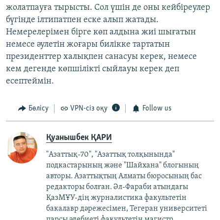
жолатпауға тырысты. Сол үшін де оны кейбіреулер
бүгінде ілтипатпен еске алып жатады.
Немерелерімен бірге көп алдына жиі шығатын
немесе әулетін жоғары билікке тартатын
президенттер халықпен санасуы керек, немесе
кем дегенде көпшілікті сыйлауы керек деп
есептеймін.
Бөлісу
VPN-сіз оқу
Follow us
Қуанышбек ҚАРИ
"Азаттық-70", "Азаттық толқынында"
подкастарының және "Шайхана" блогының
авторы. Азаттықтың Алматы бюросының бас
редакторы болған. Әл-Фараби атындағы
ҚазМҰУ-дің журналистика факультетін
бакалавр дәрежесімен, Тегеран университеті
парсы әдебиеті факультетін магистр