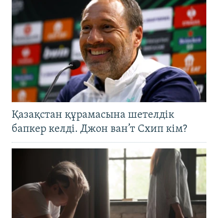
Қазақстан құрамасына шетелдік
бапкер келді. Джон ван’т Схип кім?