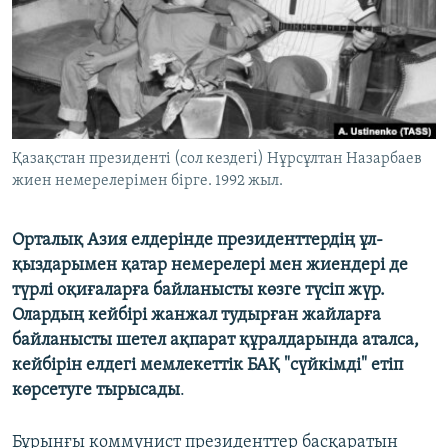
ЖАЗЫЛЫҢЫЗ
Басқа тілдерде
Қазақстан президенті (сол кездегі) Нұрсұлтан Назарбаев
жиен немерелерімен бірге. 1992 жыл.
Орталық Азия елдерінде президенттердің ұл-
қыздарымен қатар немерелері мен жиендері де
түрлі оқиғаларға байланысты көзге түсіп жүр.
Олардың кейбірі жанжал тудырған жайларға
байланысты шетел ақпарат құралдарында аталса,
кейбірін елдегі мемлекеттік БАҚ "сүйкімді" етіп
көрсетуге тырысады
.
Бұрынғы коммунист президенттер басқаратын