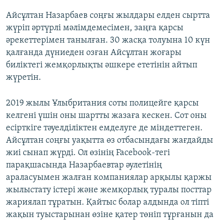
Айсұлтан Назарбаев соңғы жылдары елден сыртта
жүріп әртүрлі мәлімдемесімен, заңға қарсы
әрекеттерімен танылған. 30 жасқа толуына 10 күн
қалғанда дүниеден озған Айсұлтан жоғары
биліктегі жемқорлықты әшкере ететінін айтып
жүретін.
2019 жылы Ұлыбритания соты полицейге қарсы
келгені үшін оны шартты жазаға кескен. Сот оны
есірткіге тәуелділіктен емделуге де міндеттеген.
Айсұлтан соңғы уақытта өз отбасындағы жағдайды
жиі сынап жүрді. Ол өзінің Facebook-тегі
парақшасында Назарбаевтар әулетінің
араласуымен жалған компаниялар арқылы қаржы
жылыстату істері және жемқорлық туралы посттар
жариялап тұратын. Қайтыс болар алдында ол тіпті
жақын туыстарынан өзіне қатер төніп тұрғанын да