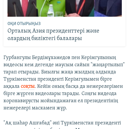
ОҚИ ОТЫРЫҢЫЗ
Орталық Азия президенттері және
олардың биліктегі балалары
Гурбангулы Бердімұхамедов пен Керімгулының
видеосы кем дегенде маусым сайын "жаңартылып"
тарап отырады. Биылғы жаңа жылдың алдында
Түркіменстан президенті Керімгулымен бірге
аққала
соқты
. Кейін оның басқа да немерелерімен
бірге жүрген видеолары тарады. Соңғы видеода
коронавирусты мойындамаған ел президентінің
немерелері маскамен жүр.
"Ақ шаһар Ашғабад" әні Түркіменстан президенті