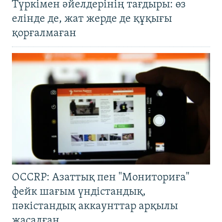
Түркімен әйелдерінің тағдыры: өз
елінде де, жат жерде де құқығы
қорғалмаған
OCCRP: Азаттық пен "Мониториға"
фейк шағым үндістандық,
пәкістандық аккаунттар арқылы
жасалған