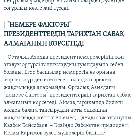
неғұрлым ұзақ кідірген сайын олардың әулеті де
соғұрлым көзге жиі түседі.
"НЕМЕРЕ ФАКТОРЫ"
ПРЕЗИДЕНТТЕРДІҢ ТАРИХТАН САБАҚ
АЛМАҒАНЫН КӨРСЕТЕДІ
–
Орталық Азияда президент немерелерінің жиі
аталуы әртүрлі топшылаудың туындауына себеп
болады. Егер басшылар немересін өз орнына
әзірлеп жүр деп есептесек, олардың әрекеті
жақсылыққа апармайды. Орталық Азиядағы
"немере факторы" президенттердің тарихтан сабақ
алмағанын көрсетеді. Аймақ тарихында билікті
әкеден балаға тапсырудың арты ешқашан
жақсылыққа жеткізген емес, – дейді саясаттанушы
Қазбек Бейсебаев. – Кезінде Өзбекстан президенті
Ислам Каримов әулет мүшелерін билікке