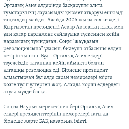
Орталық Азия елдерінде басқарушы элита
туыстарының лауазымды қызмет атқаруы ешкімді
таңғалдырмайды. Алайда 2005 жылы сол кездегі
Қырғызстан президенті Асқар Ақаевтың қызы мен
ұлы қатар парламент сайлауына түскеннен кейін
наразылық туындаған. Соңы "жауқазын
революциясына" ұласып, билеуші отбасыны елден
кетіріп тынған. Бұл – Орталық Азия елдері
тәуелсіздік алғаннан кейін аймақта болған
алғашқы революция еді. Бірнеше президент
алмастырған бұл елде сарай немерелері әзірге
көзге түсіп үлгерген жоқ. Алайда көрші елдердегі
ахуал мүлде басқа.
Соңғы Наурыз мерекесінен бері Орталық Азия
елдері президенттерінің немерелері тағы да
бірнеше мәрте БАҚ назарына ілікті.