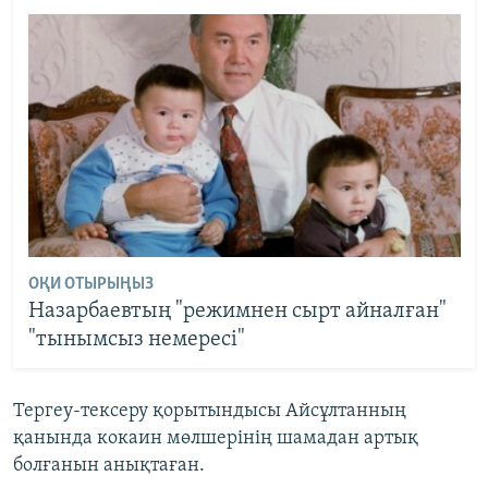
ОҚИ ОТЫРЫҢЫЗ
Назарбаевтың "режимнен сырт айналған"
"тынымсыз немересі"
Тергеу-тексеру қорытындысы Айсұлтанның
қанында кокаин мөлшерінің шамадан артық
болғанын анықтаған.