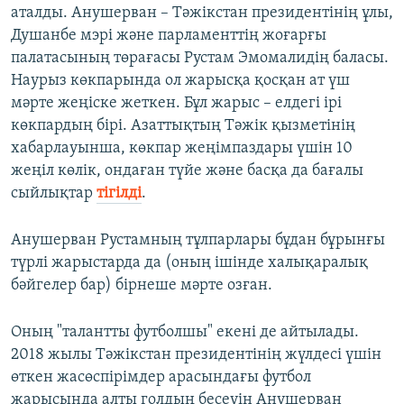
аталды. Анушерван – Тәжікстан президентінің ұлы,
Душанбе мэрі және парламенттің жоғарғы
палатасының төрағасы Рустам Эмомалидің баласы.
Наурыз көкпарында ол жарысқа қосқан ат үш
мәрте жеңіске жеткен. Бұл жарыс – елдегі ірі
көкпардың бірі. Азаттықтың Тәжік қызметінің
хабарлауынша, көкпар жеңімпаздары үшін 10
жеңіл көлік, ондаған түйе және басқа да бағалы
сыйлықтар
тігілді
.
Анушерван Рустамның тұлпарлары бұдан бұрынғы
түрлі жарыстарда да (оның ішінде халықаралық
бәйгелер бар) бірнеше мәрте озған.
Оның "талантты футболшы" екені де айтылады.
2018 жылы Тәжікстан президентінің жүлдесі үшін
өткен жасөспірімдер арасындағы футбол
жарысында алты голдың бесеуін Анушерван