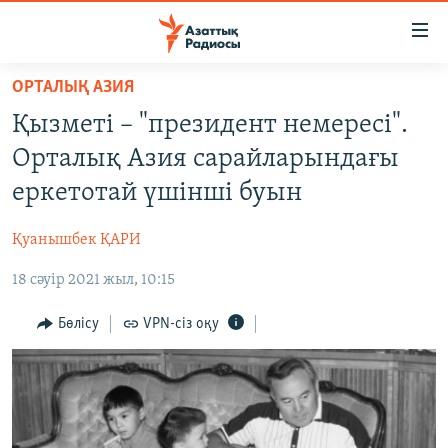
Accessibility
links
Skip
ОРТАЛЫҚ АЗИЯ
to
ЖАҢАЛЫҚТАР
Қызметі – "президент немересі".
main
САЯСАТ
content
Орталық Азия сарайларындағы
AZATTYQTV
Skip
еркетотай үшінші буын
to
ҚАҢТАР ОҚИҒАСЫ
main
Қуанышбек ҚАРИ
АДАМ ҚҰҚЫҚТАРЫ
Navigation
Skip
18 сәуір 2021 жыл, 10:15
ӘЛЕУМЕТ
to
ӘЛЕМ
Бөлісу
VPN-сіз оқу
Search
АРНАЙЫ ЖОБАЛАР
Русский