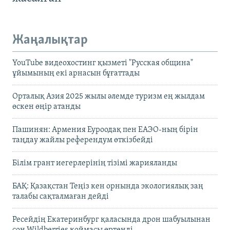
Жаңалықтар
YouTube видеохостинг қызметі "Русская община"
ұйымының екі арнасын бұғаттады
Орталық Азия 2025 жылы әлемде туризм ең жылдам
өскен өңір атанды
Пашинян: Армения Еуроодақ пен ЕАЭО-ның бірін
таңдау жайлы референдум өткізбейді
Білім грант иегерлерінің тізімі жарияланды
БАҚ: Қазақстан Теңіз кен орнында экологиялық заң
талабы сақталмаған дейді
Ресейдің Екатеринбург қаласында дрон шабуылынан
соң Wildberries қоймасы өртенді