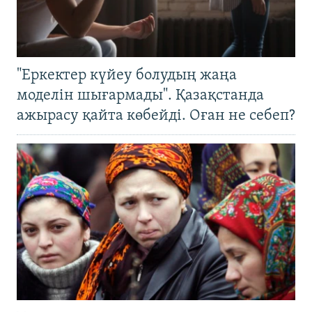
"Еркектер күйеу болудың жаңа
моделін шығармады". Қазақстанда
ажырасу қайта көбейді. Оған не себеп?