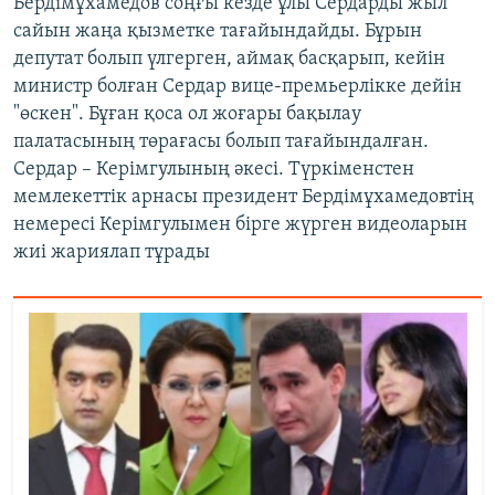
Бердімұхамедов соңғы кезде ұлы Сердарды жыл
сайын жаңа қызметке тағайындайды. Бұрын
депутат болып үлгерген, аймақ басқарып, кейін
министр болған Сердар вице-премьерлікке дейін
"өскен". Бұған қоса ол жоғары бақылау
палатасының төрағасы болып тағайындалған.
Сердар – Керімгулының әкесі. Түркіменстен
мемлекеттік арнасы президент Бердімұхамедовтің
немересі Керімгулымен бірге жүрген видеоларын
жиі жариялап тұрады