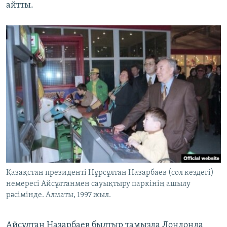
айтты.
Қазақстан президенті Нұрсұлтан Назарбаев (сол кездегі)
немересі Айсұлтанмен сауықтыру паркінің ашылу
рәсімінде. Алматы, 1997 жыл.
Айсұлтан Назарбаев былтыр тамызда Лондонда