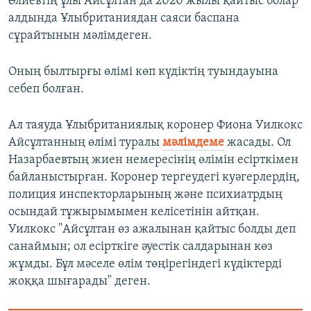
Әлиевтің ұлы Айсұлтан да 2020 жылы қайтыс болар
алдында Ұлыбританиядан саяси баспана
сұрайтынын мәлімдеген.
Оның былтырғы өлімі көп күдіктің туындауына
себеп болған.
Ал таяуда Ұлыбританиялық коронер Фиона Уилкокс
Айсұлтанның өлімі туралы
мәлімдеме
жасады. Ол
Назарбаевтың жиен немересінің өлімін есірткімен
байланыстырған. Коронер тергеудегі куәгерлердің,
полиция инспекторларының және психиатрдың
осындай тұжырымымен келісетінін айтқан.
Уилкокс "Айсұлтан өз ажалынан қайтыс болды деп
санаймын; ол есірткіге әуестік салдарынан көз
жұмды. Бұл мәселе өлім төңірегіндегі күдіктерді
жоққа шығарады" деген.