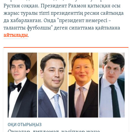
Рустам соққан. Президент Рахмон қатысқан осы
жарыс туралы тіпті президенттің ресми сайтында
да хабарланған. Онда "президент немересі –
талантты футболшы" деген сипаттама қайталана
айтылады
.
ОҚИ ОТЫРЫҢЫЗ