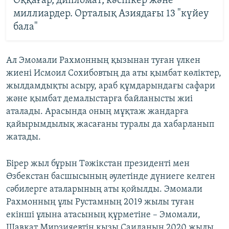
Оққағар, дипломат, кәсіпкер және
миллиардер. Орталық Азиядағы 13 "күйеу
бала"
Ал Эмомали Рахмонның қызынан туған үлкен
жиені Исмоил Сохибовтың да аты қымбат көліктер,
жылдамдықты асыру, араб құмдарындағы сафари
және қымбат демалыстарға байланысты жиі
аталады. Арасында оның мұқтаж жандарға
қайырымдылық жасағаны туралы да хабарланып
жатады.
Бірер жыл бұрын Тәжікстан президенті мен
Өзбекстан басшысының әулетінде дүниеге келген
сәбилерге аталарының аты қойылды. Эмомали
Рахмонның ұлы Рустамның 2019 жылы туған
екінші ұлына атасының құрметіне – Эмомали,
Шавкат Мирзияевтің қызы Саиданың 2020 жылы