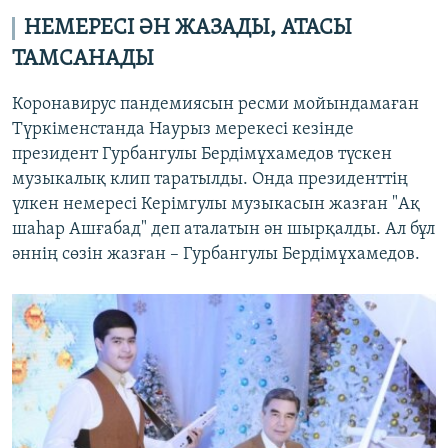
НЕМЕРЕСІ ӘН ЖАЗАДЫ, АТАСЫ
ТАМСАНАДЫ
Коронавирус пандемиясын ресми мойындамаған
Түркіменстанда Наурыз мерекесі кезінде
президент Гурбангулы Бердімұхамедов түскен
музыкалық клип таратылды. Онда президенттің
үлкен немересі Керімгулы музыкасын жазған "Ақ
шаһар Ашғабад" деп аталатын ән шырқалды. Ал бұл
әннің сөзін жазған – Гурбангулы Бердімұхамедов.