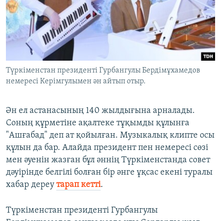
Түркіменстан президенті Гурбангулы Бердімұхамедов
немересі Керімгулымен ән айтып отыр.
Ән ел астанасының 140 жылдығына арналады.
Соның құрметіне ақалтеке тұқымды құлынға
"Ашғабад" деп ат қойылған. Музыкалық клипте осы
құлын да бар. Алайда президент пен немересі сөзі
мен әуенін жазған бұл әннің Түркіменстанда совет
дәуірінде белгілі болған бір әнге ұқсас екені туралы
хабар дереу
тарап кетті
.
Түркіменстан президенті Гурбангулы