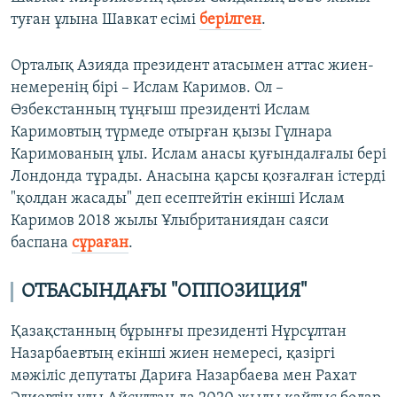
туған ұлына Шавкат есімі
берілген
.
Орталық Азияда президент атасымен аттас жиен-
немеренің бірі – Ислам Каримов. Ол –
Өзбекстанның тұңғыш президенті Ислам
Каримовтың түрмеде отырған қызы Гүлнара
Каримованың ұлы. Ислам анасы қуғындалғалы бері
Лондонда тұрады. Анасына қарсы қозғалған істерді
"қолдан жасады" деп есептейтін екінші Ислам
Каримов 2018 жылы Ұлыбританиядан саяси
баспана
сұраған
.
ОТБАСЫНДАҒЫ "ОППОЗИЦИЯ"
Қазақстанның бұрынғы президенті Нұрсұлтан
Назарбаевтың екінші жиен немересі, қазіргі
мәжіліс депутаты Дариға Назарбаева мен Рахат